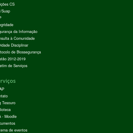
ições CS
I/Suap
P
egridade
urança da Informação
nsulta à Comunidade
vidade Disciplinar
tocolo de Biossegurança
stão 2012-2019
etim de Serviços
rviços
AP
ntato
g Tesouro
lioteca
 - Moodle
cumentos
tema de eventos