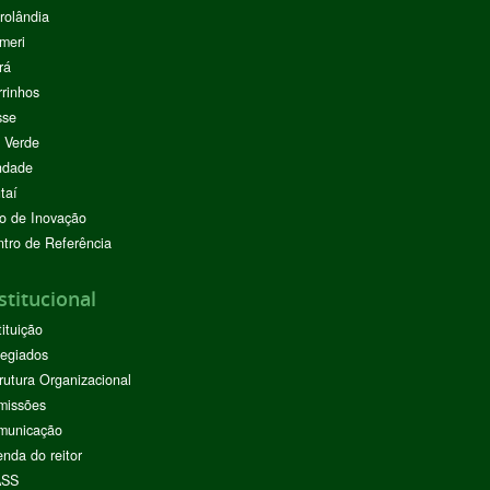
rolândia
meri
rá
rinhos
sse
 Verde
ndade
taí
o de Inovação
tro de Referência
stitucional
tituição
egiados
rutura Organizacional
missões
municação
nda do reitor
ASS