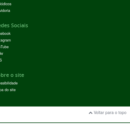
iódicos
idoria
des Sociais
cebook
tagram
uTube
ckr
S
bre o site
ssibilidade
a do site
Voltar para o topo