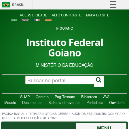
BRASIL
Simplifique!
ACESSIBILIDADE
ALTO CONTRASTE
MAPA DO SITE
Comunica BR
IF GOIANO
Participe
Instituto Federal
Acesso à informação
Goiano
Legislação
Canais
MINISTÉRIO DA EDUCAÇÃO
SUAP
Contato
Pag Tesouro
Biblioteca
AVA -
Moodle
Documentos
Sistema de eventos
Periódicos
Ouvidoria
PÁGINA INICIAL
>
ÚLTIMAS NOTÍCIAS CERES
>
AUXÍLIOS ESTUDANTIS: CONFIRA O
RESULTADO DA SELEÇÃO PARA 2020
MENU