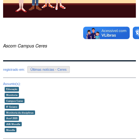
Ascom Campus Ceres
registrado em:
Últimas notícias - Ceres
Assunto(s):
Educação
Monitoria
Campus Ceres
IF Goiano
Monitoria de disciplinas
Acof 2020
AVA Moodle
Moodle