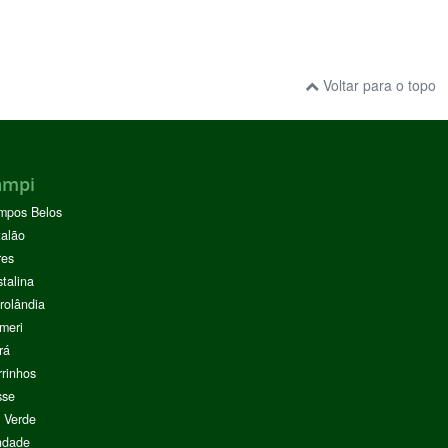
Voltar para o topo
ampi
mpos Belos
alão
res
stalina
rolândia
meri
rá
rinhos
sse
 Verde
ndade