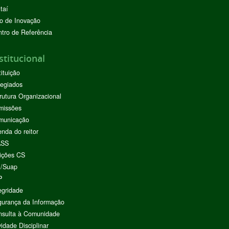
taí
o de Inovação
tro de Referência
stitucional
tituição
egiados
rutura Organizacional
missões
municação
nda do reitor
ASS
ições CS
I/Suap
P
egridade
urança da Informação
nsulta à Comunidade
vidade Disciplinar