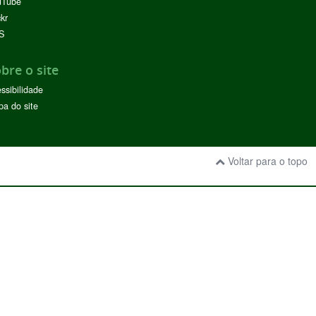
uTube
ckr
S
bre o site
ssibilidade
a do site
Voltar para o topo