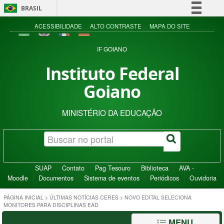
BRASIL
Simplifique!
ACESSIBILIDADE
ALTO CONTRASTE
MAPA DO SITE
Comunica BR
IF GOIANO
Participe
Instituto Federal
Acesso à informação
Goiano
Legislação
Canais
MINISTÉRIO DA EDUCAÇÃO
SUAP
Contato
Pag Tesouro
Biblioteca
AVA -
Moodle
Documentos
Sistema de eventos
Periódicos
Ouvidoria
PÁGINA INICIAL
>
ÚLTIMAS NOTÍCIAS CERES
>
NOVO EDITAL SELECIONA
MONITORES PARA DISCIPLINAS EAD
MENU