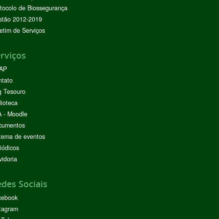
tocolo de Biossegurança
stão 2012-2019
etim de Serviços
rviços
AP
ntato
g Tesouro
lioteca
 - Moodle
cumentos
tema de eventos
iódicos
idoria
des Sociais
cebook
tagram