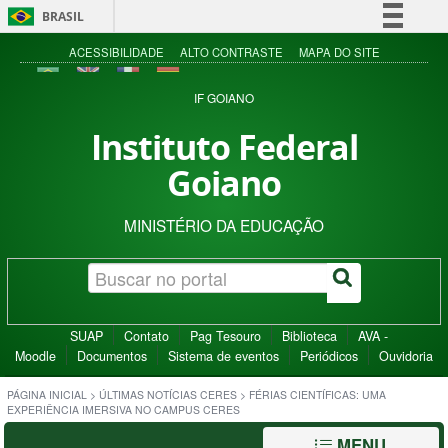
BRASIL
Simplifique!
ACESSIBILIDADE
ALTO CONTRASTE
MAPA DO SITE
Comunica BR
IF GOIANO
Participe
Instituto Federal
Acesso à informação
Goiano
Legislação
Canais
MINISTÉRIO DA EDUCAÇÃO
SUAP
Contato
Pag Tesouro
Biblioteca
AVA -
Moodle
Documentos
Sistema de eventos
Periódicos
Ouvidoria
PÁGINA INICIAL
>
ÚLTIMAS NOTÍCIAS CERES
>
FÉRIAS CIENTÍFICAS: UMA
EXPERIÊNCIA IMERSIVA NO CAMPUS CERES
MENU