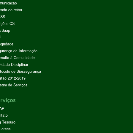
municação
nda do reitor
ASS
ições CS
I/Suap
P
egridade
urança da Informação
nsulta à Comunidade
vidade Disciplinar
tocolo de Biossegurança
stão 2012-2019
etim de Serviços
rviços
AP
ntato
g Tesouro
lioteca