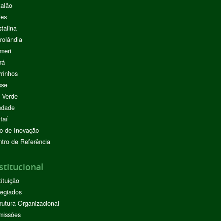
alão
res
stalina
rolândia
meri
rá
rinhos
sse
 Verde
ndade
taí
o de Inovação
tro de Referência
stitucional
tituição
egiados
rutura Organizacional
missões