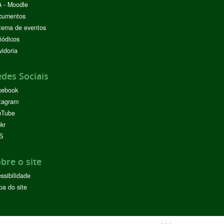
 - Moodle
cumentos
tema de eventos
iódicos
idoria
des Sociais
cebook
tagram
uTube
ckr
S
bre o site
ssibilidade
a do site