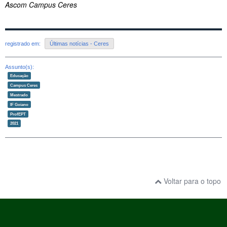
Ascom Campus Ceres
registrado em:
Últimas notícias - Ceres
Assunto(s):
Educação
Campus Ceres
Mestrado
IF Goiano
ProfEPT
2021
Voltar para o topo