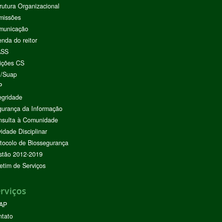
rutura Organizacional
missões
municação
nda do reitor
ASS
ições CS
I/Suap
P
egridade
urança da Informação
nsulta à Comunidade
vidade Disciplinar
tocolo de Biossegurança
stão 2012-2019
etim de Serviços
rviços
AP
ntato