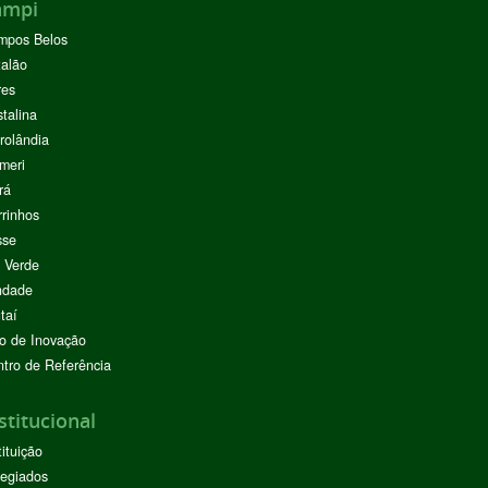
ampi
mpos Belos
alão
res
stalina
rolândia
meri
rá
rinhos
sse
 Verde
ndade
taí
o de Inovação
tro de Referência
stitucional
tituição
egiados