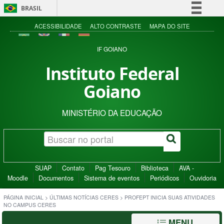
BRASIL
Simplifique!
ACESSIBILIDADE
ALTO CONTRASTE
MAPA DO SITE
Comunica BR
IF GOIANO
Participe
Instituto Federal
Acesso à informação
Goiano
Legislação
Canais
MINISTÉRIO DA EDUCAÇÃO
SUAP
Contato
Pag Tesouro
Biblioteca
AVA -
Moodle
Documentos
Sistema de eventos
Periódicos
Ouvidoria
PÁGINA INICIAL
>
ÚLTIMAS NOTÍCIAS CERES
>
PROFEPT INICIA SUAS ATIVIDADES
NO CAMPUS CERES
MENU