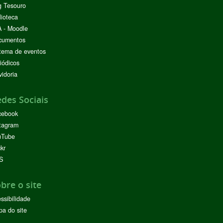
g Tesouro
lioteca
 - Moodle
cumentos
tema de eventos
iódicos
idoria
des Sociais
cebook
tagram
uTube
ckr
S
bre o site
ssibilidade
a do site