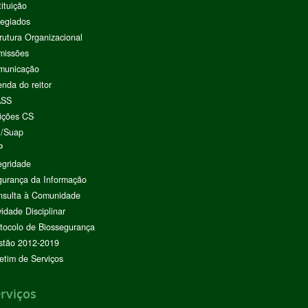
tituição
egiados
rutura Organizacional
missões
municação
nda do reitor
ASS
ições CS
I/Suap
P
egridade
urança da Informação
nsulta à Comunidade
vidade Disciplinar
tocolo de Biossegurança
stão 2012-2019
etim de Serviços
rviços