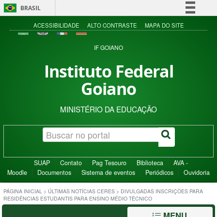
BRASIL
Simplifique!
ACESSIBILIDADE
ALTO CONTRASTE
MAPA DO SITE
Comunica BR
IF GOIANO
Participe
Instituto Federal
Acesso à informação
Goiano
Legislação
Canais
MINISTÉRIO DA EDUCAÇÃO
SUAP
Contato
Pag Tesouro
Biblioteca
AVA -
Moodle
Documentos
Sistema de eventos
Periódicos
Ouvidoria
PÁGINA INICIAL
>
ÚLTIMAS NOTÍCIAS CERES
>
DIVULGADAS INSCRIÇÕES PARA
RESIDÊNCIAS ESTUDANTIS PARA ENSINO MÉDIO TÉCNICO
MENU