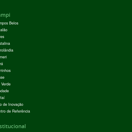
ampi
mpos Belos
alão
res
stalina
rolândia
meri
rá
rinhos
sse
 Verde
ndade
taí
o de Inovação
tro de Referência
stitucional