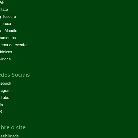
AP
ntato
g Tesouro
lioteca
 - Moodle
cumentos
tema de eventos
iódicos
idoria
des Sociais
cebook
tagram
uTube
ckr
S
bre o site
ssibilidade