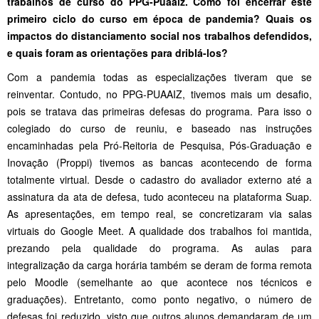
trabalhos de curso do PPG-Puaaiz. Como foi encerrar este
primeiro ciclo do curso em época de pandemia? Quais os
impactos do distanciamento social nos trabalhos defendidos,
e quais foram as orientações para driblá-los?
Com a pandemia todas as especializações tiveram que se
reinventar. Contudo, no PPG-PUAAIZ, tivemos mais um desafio,
pois se tratava das primeiras defesas do programa. Para isso o
colegiado do curso de reuniu, e baseado nas instruções
encaminhadas pela Pró-Reitoria de Pesquisa, Pós-Graduação e
Inovação (Proppi) tivemos as bancas acontecendo de forma
totalmente virtual. Desde o cadastro do avaliador externo até a
assinatura da ata de defesa, tudo aconteceu na plataforma Suap.
As apresentações, em tempo real, se concretizaram via salas
virtuais do Google Meet. A qualidade dos trabalhos foi mantida,
prezando pela qualidade do programa. As aulas para
integralização da carga horária também se deram de forma remota
pelo Moodle (semelhante ao que acontece nos técnicos e
graduações). Entretanto, como ponto negativo, o número de
defesas foi reduzido, visto que outros alunos demandaram de um