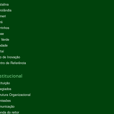
stalina
rolândia
meri
rá
rinhos
sse
 Verde
ndade
taí
o de Inovação
tro de Referência
stitucional
tituição
egiados
rutura Organizacional
missões
municação
nda do reitor