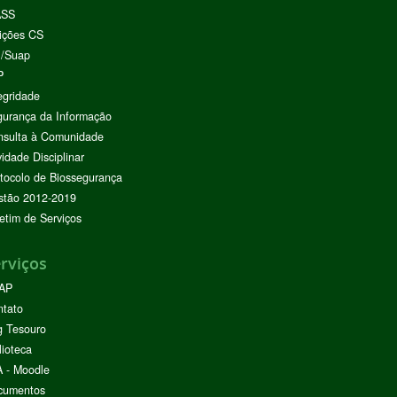
ASS
ições CS
I/Suap
P
egridade
urança da Informação
nsulta à Comunidade
vidade Disciplinar
tocolo de Biossegurança
stão 2012-2019
etim de Serviços
rviços
AP
ntato
g Tesouro
lioteca
 - Moodle
cumentos