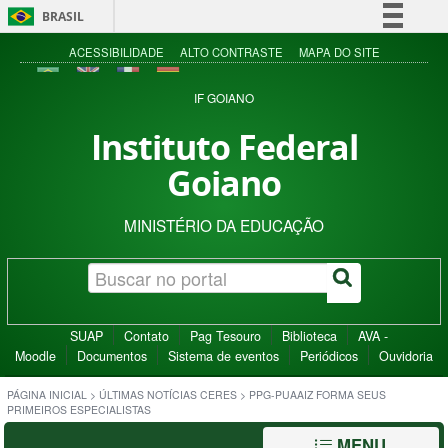
BRASIL
Simplifique!
ACESSIBILIDADE
ALTO CONTRASTE
MAPA DO SITE
Comunica BR
IF GOIANO
Participe
Instituto Federal
Acesso à informação
Goiano
Legislação
Canais
MINISTÉRIO DA EDUCAÇÃO
SUAP
Contato
Pag Tesouro
Biblioteca
AVA -
Moodle
Documentos
Sistema de eventos
Periódicos
Ouvidoria
PÁGINA INICIAL
>
ÚLTIMAS NOTÍCIAS CERES
>
PPG-PUAAIZ FORMA SEUS
PRIMEIROS ESPECIALISTAS
MENU