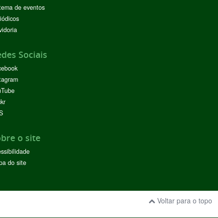
tema de eventos
iódicos
idoria
des Sociais
cebook
tagram
uTube
ckr
S
bre o site
ssibilidade
a do site
Voltar para o topo