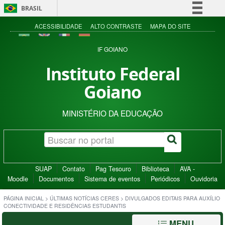
BRASIL
Simplifique!
ACESSIBILIDADE
ALTO CONTRASTE
MAPA DO SITE
Comunica BR
IF GOIANO
Participe
Instituto Federal
Acesso à informação
Goiano
Legislação
Canais
MINISTÉRIO DA EDUCAÇÃO
SUAP
Contato
Pag Tesouro
Biblioteca
AVA -
Moodle
Documentos
Sistema de eventos
Periódicos
Ouvidoria
PÁGINA INICIAL
>
ÚLTIMAS NOTÍCIAS CERES
>
DIVULGADOS EDITAIS PARA AUXÍLIO
CONECTIVIDADE E RESIDÊNCIAS ESTUDANTIS
MENU