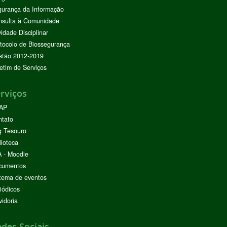
urança da Informação
nsulta à Comunidade
vidade Disciplinar
tocolo de Biossegurança
stão 2012-2019
etim de Serviços
rviços
AP
ntato
g Tesouro
lioteca
 - Moodle
cumentos
tema de eventos
iódicos
idoria
des Sociais