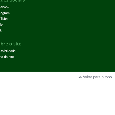
cebook
tagram
uTube
ckr
S
bre o site
ssibilidade
a do site
Voltar para o topo