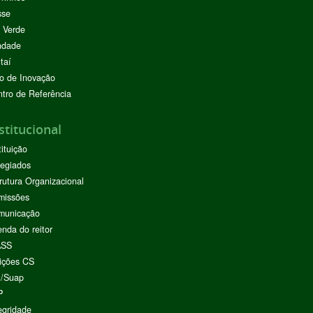
sse
 Verde
ndade
taí
o de Inovação
tro de Referência
stitucional
tituição
egiados
rutura Organizacional
missões
municação
nda do reitor
ASS
ições CS
I/Suap
P
egridade