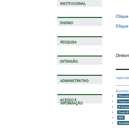
INSTITUCIONAL
Clique
ENSINO
Clique
PESQUISA
Direto
EXTENSÃO
registra
ADMINISTRATIVO
Assunto(
Educaçã
ACESSO À
Campus 
INFORMAÇÃO
IF Goian
Covid-19
2021
Atividade