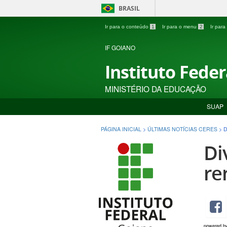
BRASIL
Ir para o conteúdo
1
Ir para o menu
2
Ir par
IF GOIANO
Instituto Fede
MINISTÉRIO DA EDUCAÇÃO
SUAP
PÁGINA INICIAL
>
ÚLTIMAS NOTÍCIAS CERES
>
D
Di
re
powered b