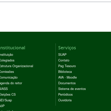
Institucional
Serviços
Instituição
SUAP
Colegiados
Contato
Estrutura Organizacional
Pag Tesouro
Comissões
Biblioteca
Comunicação
AVA - Moodle
Agenda do reitor
Documentos
SIASS
Sistema de eventos
Eleições CS
Periódicos
SEI/Suap
Ouvidoria
A3P