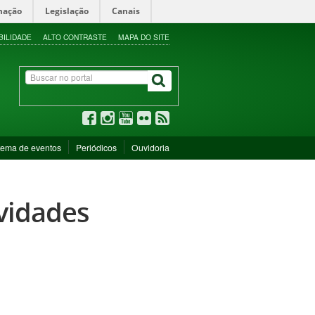
mação
Legislação
Canais
BILIDADE
ALTO CONTRASTE
MAPA DO SITE
tema de eventos
Periódicos
Ouvidoria
ividades