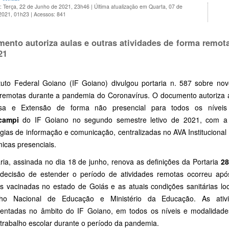
: Terça, 22 de Junho de 2021, 23h46
|
Última atualização em Quarta, 07 de
 2021, 01h23
|
Acessos: 841
ento autoriza aulas e outras atividades de forma remot
21
ituto Federal Goiano (IF Goiano) divulgou portaria n. 587 sobre nov
s remotas durante a pandemia do Coronavírus. O documento autoriza a
sa e Extensão de forma não presencial para todos os níveis
campi
do IF Goiano no segundo semestre letivo de 2021, com a u
gias de informação e comunicação, centralizadas no AVA Institucional 
icas presenciais.
ria, assinada no dia 18 de junho, renova as definições da Portaria
2
decisão de estender o período de atividades remotas ocorreu apó
s vacinadas no estado de Goiás e as atuais condições sanitárias l
ho Nacional de Educação e Ministério da Educação. As ativi
entadas no âmbito do IF Goiano, em todos os níveis e modalidade
 trabalho escolar durante o período da pandemia.