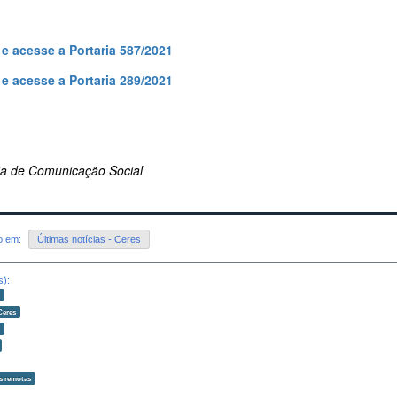
 e acesse a Portaria 587/2021
 e acesse a Portaria 289/2021
ria de Comunicação Social
do em:
Últimas notícias - Ceres
s):
o
Ceres
o
s remotas