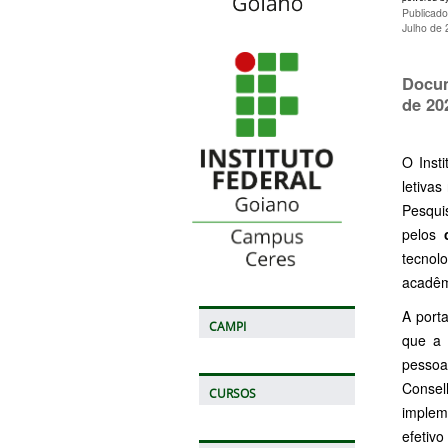
Publicado
Julho de
Docum
de 20
O Inst
letiva
Pesqui
pelos
tecnolo
acadêm
A porta
CAMPI
que a 
pessoa
Consel
CURSOS
implem
efetivo