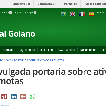
Simplifique!
Comunica BR
Participe
Acesso à infor
ACESSI
a a busca
3
Ir para o rodapé
4
ral Goiano
Contato
Pag Tesouro
Biblioteca
AVA - Moodle
Documentos
Sis
IVULGADA PORTARIA SOBRE ATIVIDADES REMOTAS
vulgada portaria sobre at
motas
y
social2s