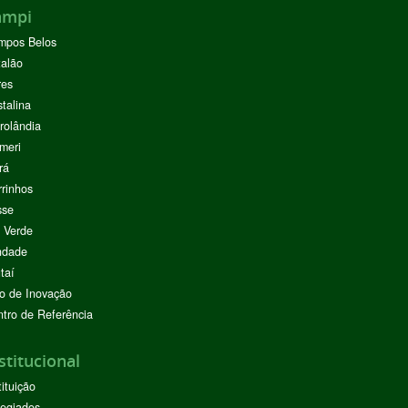
ampi
mpos Belos
alão
res
stalina
rolândia
meri
rá
rinhos
sse
 Verde
ndade
taí
o de Inovação
tro de Referência
stitucional
tituição
egiados