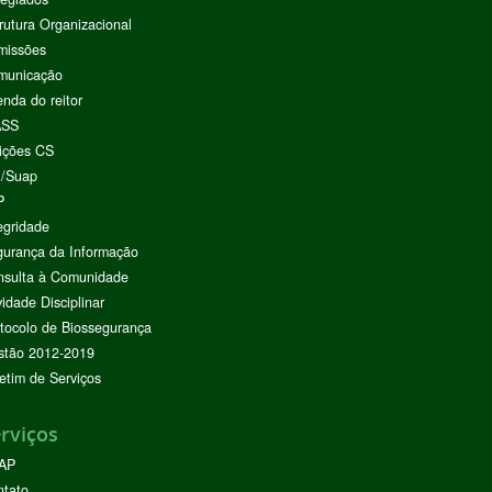
rutura Organizacional
missões
municação
nda do reitor
ASS
ições CS
I/Suap
P
egridade
urança da Informação
nsulta à Comunidade
vidade Disciplinar
tocolo de Biossegurança
stão 2012-2019
etim de Serviços
rviços
AP
ntato