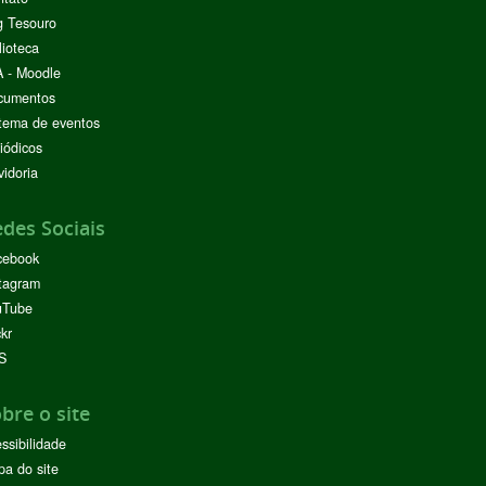
g Tesouro
lioteca
 - Moodle
cumentos
tema de eventos
iódicos
idoria
des Sociais
cebook
tagram
uTube
ckr
S
bre o site
ssibilidade
a do site