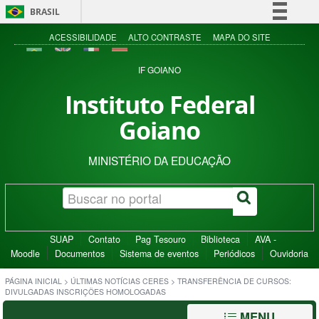
BRASIL
Simplifique!
ACESSIBILIDADE
ALTO CONTRASTE
MAPA DO SITE
Comunica BR
IF GOIANO
Participe
Instituto Federal
Acesso à informação
Goiano
Legislação
Canais
MINISTÉRIO DA EDUCAÇÃO
SUAP
Contato
Pag Tesouro
Biblioteca
AVA -
Moodle
Documentos
Sistema de eventos
Periódicos
Ouvidoria
PÁGINA INICIAL
>
ÚLTIMAS NOTÍCIAS CERES
>
TRANSFERÊNCIA DE CURSOS:
DIVULGADAS INSCRIÇÕES HOMOLOGADAS
MENU