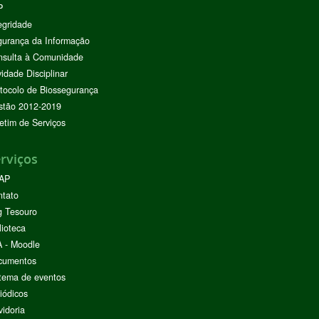
P
egridade
urança da Informação
nsulta à Comunidade
vidade Disciplinar
tocolo de Biossegurança
stão 2012-2019
etim de Serviços
rviços
AP
ntato
g Tesouro
lioteca
 - Moodle
cumentos
tema de eventos
iódicos
idoria