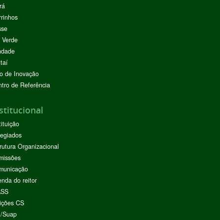
rá
rinhos
sse
 Verde
ndade
taí
o de Inovação
tro de Referência
stitucional
tituição
egiados
rutura Organizacional
missões
municação
nda do reitor
ASS
ições CS
I/Suap