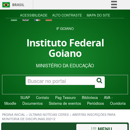
BRASIL
Simplifique!
ACESSIBILIDADE
ALTO CONTRASTE
MAPA DO SITE
Comunica BR
IF GOIANO
Participe
Instituto Federal
Acesso à informação
Goiano
Legislação
Canais
MINISTÉRIO DA EDUCAÇÃO
SUAP
Contato
Pag Tesouro
Biblioteca
AVA -
Moodle
Documentos
Sistema de eventos
Periódicos
Ouvidoria
PÁGINA INICIAL
>
ÚLTIMAS NOTÍCIAS CERES
>
ABERTAS INSCRIÇÕES PARA
MONITORIA DE DISCIPLINAS 2021/2
MENU