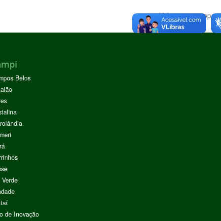
Voltar para o topo
ampi
mpos Belos
alão
res
stalina
rolândia
meri
rá
rinhos
sse
 Verde
ndade
taí
o de Inovação