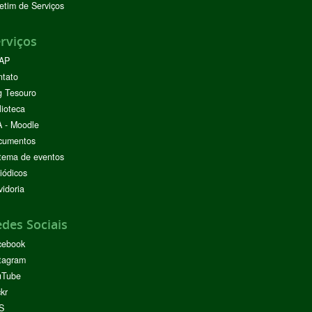
etim de Serviços
rviços
AP
ntato
g Tesouro
lioteca
 - Moodle
cumentos
tema de eventos
iódicos
idoria
des Sociais
cebook
tagram
uTube
ckr
S