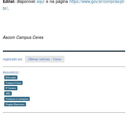
Edital:
disponível
aqui
e na página
https://www.gov.br/compras/pt-
br/
.
Ascom Campus Ceres
registrado em:
Últimas notícias - Ceres
Assunto(s):
Educação
Campus Ceres
IF Goiano
2021
Compras e Licitações
Pregão Eletrônico