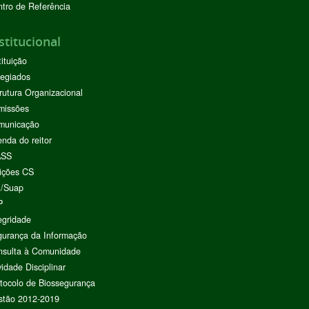
tro de Referência
stitucional
tituição
egiados
rutura Organizacional
missões
municação
nda do reitor
ASS
ições CS
I/Suap
P
egridade
urança da Informação
nsulta à Comunidade
vidade Disciplinar
tocolo de Biossegurança
stão 2012-2019