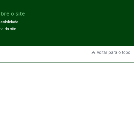
bre o site
ssibilidade
a do site
Voltar para o topo