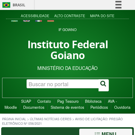
BRASIL
Simplifique!
ACESSIBILIDADE
ALTO CONTRASTE
MAPA DO SITE
Comunica BR
IF GOIANO
Participe
Instituto Federal
Acesso à informação
Goiano
Legislação
Canais
MINISTÉRIO DA EDUCAÇÃO
SUAP
Contato
Pag Tesouro
Biblioteca
AVA -
Moodle
Documentos
Sistema de eventos
Periódicos
Ouvidoria
PÁGINA INICIAL
>
ÚLTIMAS NOTÍCIAS CERES
>
AVISO DE LICITAÇÃO: PREGÃO
ELETRÔNICO Nº 056/2021
MENU