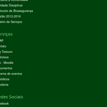
vidade Disciplinar
tocolo de Biossegurança
stão 2012-2019
etim de Serviços
rviços
AP
ntato
g Tesouro
lioteca
 - Moodle
cumentos
tema de eventos
iódicos
idoria
des Sociais
cebook