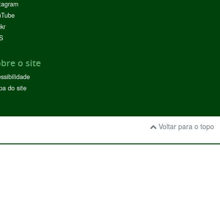
tagram
uTube
ckr
S
bre o site
ssibilidade
a do site
Voltar para o topo