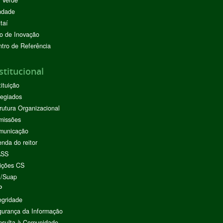
ndade
taí
o de Inovação
tro de Referência
stitucional
tituição
egiados
rutura Organizacional
missões
municação
nda do reitor
ASS
ições CS
I/Suap
P
egridade
urança da Informação
nsulta à Comunidade