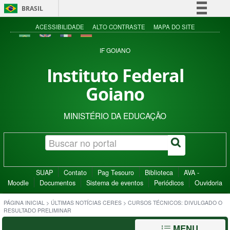
BRASIL
Simplifique!
ACESSIBILIDADE
ALTO CONTRASTE
MAPA DO SITE
Comunica BR
IF GOIANO
Participe
Instituto Federal
Acesso à informação
Goiano
Legislação
Canais
MINISTÉRIO DA EDUCAÇÃO
SUAP
Contato
Pag Tesouro
Biblioteca
AVA -
Moodle
Documentos
Sistema de eventos
Periódicos
Ouvidoria
PÁGINA INICIAL
>
ÚLTIMAS NOTÍCIAS CERES
>
CURSOS TÉCNICOS: DIVULGADO O
RESULTADO PRELIMINAR
MENU