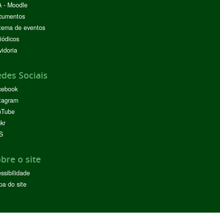
 - Moodle
cumentos
tema de eventos
iódicos
idoria
des Sociais
cebook
tagram
uTube
ckr
S
bre o site
ssibilidade
a do site