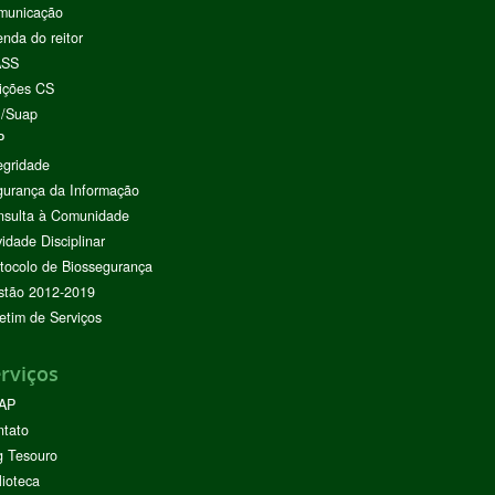
municação
nda do reitor
ASS
ições CS
I/Suap
P
egridade
urança da Informação
nsulta à Comunidade
vidade Disciplinar
tocolo de Biossegurança
stão 2012-2019
etim de Serviços
rviços
AP
ntato
g Tesouro
lioteca