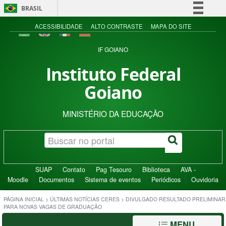
BRASIL
Simplifique!
ACESSIBILIDADE
ALTO CONTRASTE
MAPA DO SITE
Comunica BR
IF GOIANO
Participe
Instituto Federal
Acesso à informação
Goiano
Legislação
Canais
MINISTÉRIO DA EDUCAÇÃO
SUAP
Contato
Pag Tesouro
Biblioteca
AVA -
Moodle
Documentos
Sistema de eventos
Periódicos
Ouvidoria
PÁGINA INICIAL
>
ÚLTIMAS NOTÍCIAS CERES
>
DIVULGADO RESULTADO PRELIMINAR
PARA NOVAS VAGAS DE GRADUAÇÃO
MENU