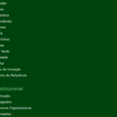
alão
res
stalina
rolândia
meri
rá
rinhos
sse
 Verde
ndade
taí
o de Inovação
tro de Referência
stitucional
tituição
egiados
rutura Organizacional
missões