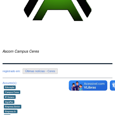
Ascom Campus Ceres
registrado em:
Últimas notícias - Ceres
Assunto(s):
Educação
Campus Ceres
IF Goiano
AgrePec
Empresa Júnior
Empresa Jr.