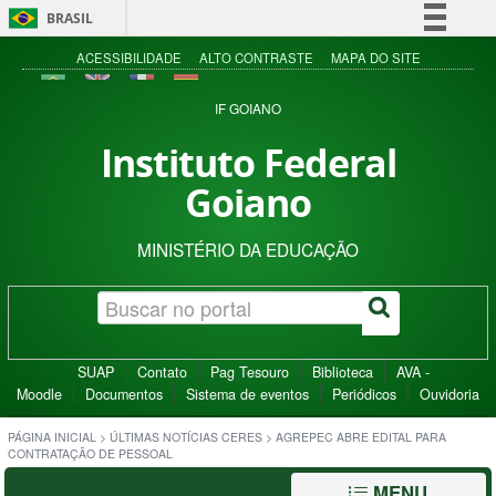
BRASIL
Simplifique!
ACESSIBILIDADE
ALTO CONTRASTE
MAPA DO SITE
Comunica BR
IF GOIANO
Participe
Instituto Federal
Acesso à informação
Goiano
Legislação
Canais
MINISTÉRIO DA EDUCAÇÃO
SUAP
Contato
Pag Tesouro
Biblioteca
AVA -
Moodle
Documentos
Sistema de eventos
Periódicos
Ouvidoria
PÁGINA INICIAL
>
ÚLTIMAS NOTÍCIAS CERES
>
AGREPEC ABRE EDITAL PARA
CONTRATAÇÃO DE PESSOAL
MENU