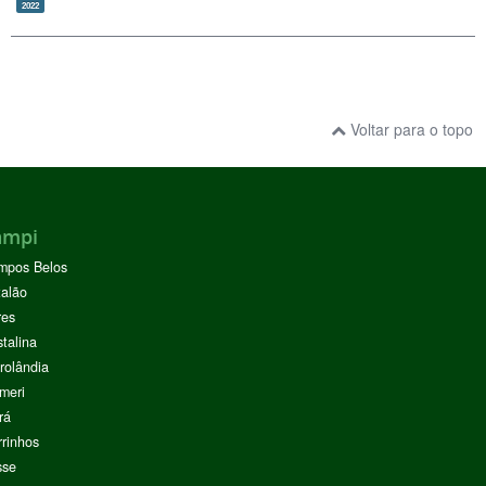
2022
Voltar para o topo
ampi
mpos Belos
alão
res
stalina
rolândia
meri
rá
rinhos
sse