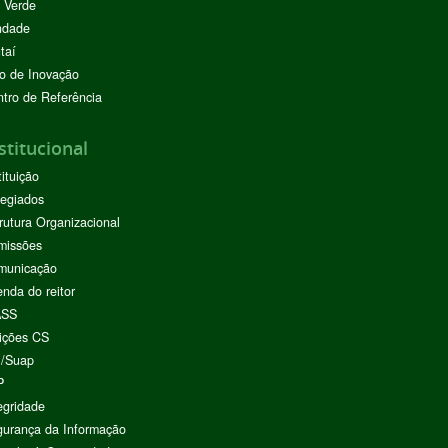
 Verde
ndade
taí
o de Inovação
tro de Referência
stitucional
tituição
egiados
rutura Organizacional
missões
municação
nda do reitor
ASS
ições CS
I/Suap
P
egridade
urança da Informação