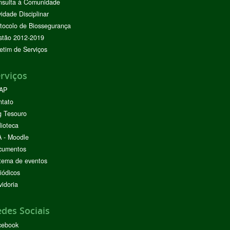
nsulta à Comunidade
vidade Disciplinar
tocolo de Biossegurança
stão 2012-2019
etim de Serviços
rviços
AP
ntato
g Tesouro
lioteca
 - Moodle
cumentos
tema de eventos
iódicos
idoria
des Sociais
cebook