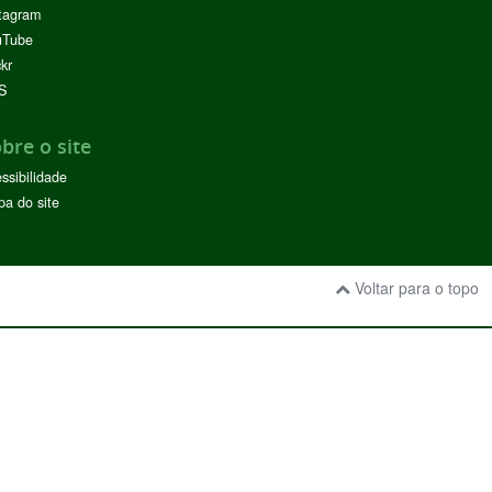
tagram
uTube
ckr
S
bre o site
ssibilidade
a do site
Voltar para o topo