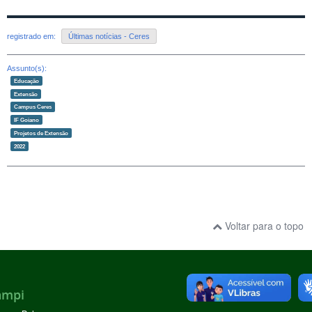
registrado em:
Últimas notícias - Ceres
Assunto(s):
Educação
Extensão
Campus Ceres
IF Goiano
Projetos de Extensão
2022
Voltar para o topo
ampi