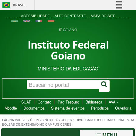
BRASIL
Simplifique!
ACESSIBILIDADE
ALTO CONTRASTE
MAPA DO SITE
Comunica BR
IF GOIANO
Participe
Instituto Federal
Acesso à informação
Goiano
Legislação
Canais
MINISTÉRIO DA EDUCAÇÃO
SUAP
Contato
Pag Tesouro
Biblioteca
AVA -
Moodle
Documentos
Sistema de eventos
Periódicos
Ouvidoria
PÁGINA INICIAL
>
ÚLTIMAS NOTÍCIAS CERES
>
DIVULGADO RESULTADO FINAL PARA
BOLSAS DE EXTENSÃO NO CAMPUS CERES
MENU