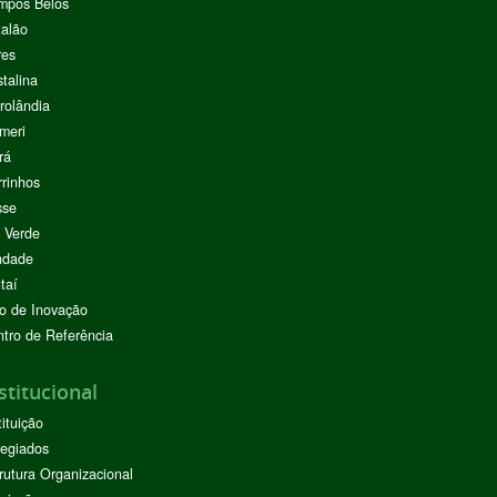
mpos Belos
alão
res
stalina
rolândia
meri
rá
rinhos
sse
 Verde
ndade
taí
o de Inovação
tro de Referência
stitucional
tituição
egiados
rutura Organizacional