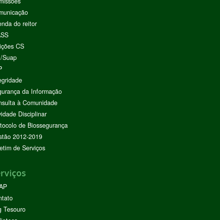
missões
municação
nda do reitor
ASS
ições CS
I/Suap
P
egridade
urança da Informação
nsulta à Comunidade
vidade Disciplinar
tocolo de Biossegurança
stão 2012-2019
etim de Serviços
rviços
AP
ntato
g Tesouro