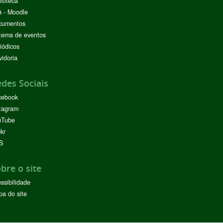
lioteca
 - Moodle
cumentos
tema de eventos
iódicos
idoria
des Sociais
cebook
tagram
uTube
ckr
S
bre o site
ssibilidade
a do site