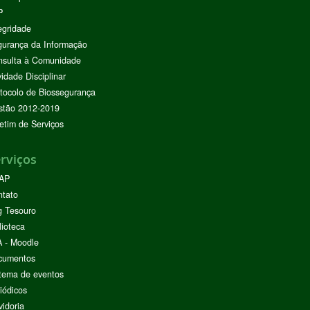
P
egridade
urança da Informação
nsulta à Comunidade
vidade Disciplinar
tocolo de Biossegurança
stão 2012-2019
etim de Serviços
rviços
AP
ntato
g Tesouro
lioteca
 - Moodle
cumentos
tema de eventos
iódicos
idoria