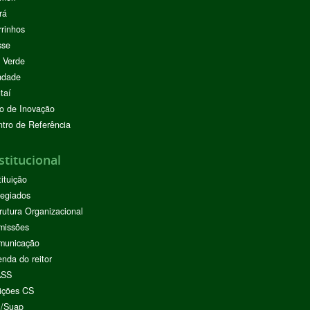
rá
rinhos
sse
 Verde
ndade
taí
o de Inovação
tro de Referência
stitucional
tituição
egiados
rutura Organizacional
missões
municação
nda do reitor
ASS
ições CS
I/Suap