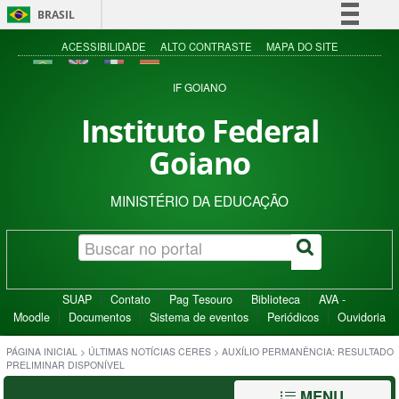
BRASIL
Simplifique!
ACESSIBILIDADE
ALTO CONTRASTE
MAPA DO SITE
Comunica BR
IF GOIANO
Participe
Instituto Federal
Acesso à informação
Goiano
Legislação
Canais
MINISTÉRIO DA EDUCAÇÃO
SUAP
Contato
Pag Tesouro
Biblioteca
AVA -
Moodle
Documentos
Sistema de eventos
Periódicos
Ouvidoria
PÁGINA INICIAL
>
ÚLTIMAS NOTÍCIAS CERES
>
AUXÍLIO PERMANÊNCIA: RESULTADO
PRELIMINAR DISPONÍVEL
MENU