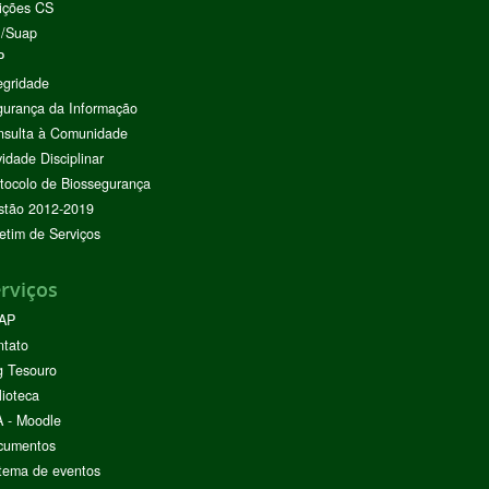
ições CS
I/Suap
P
egridade
urança da Informação
nsulta à Comunidade
vidade Disciplinar
tocolo de Biossegurança
stão 2012-2019
etim de Serviços
rviços
AP
ntato
g Tesouro
lioteca
 - Moodle
cumentos
tema de eventos