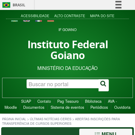
BRASIL
Simplifique!
ACESSIBILIDADE
ALTO CONTRASTE
MAPA DO SITE
Comunica BR
IF GOIANO
Participe
Instituto Federal
Acesso à informação
Goiano
Legislação
Canais
MINISTÉRIO DA EDUCAÇÃO
SUAP
Contato
Pag Tesouro
Biblioteca
AVA -
Moodle
Documentos
Sistema de eventos
Periódicos
Ouvidoria
PÁGINA INICIAL
>
ÚLTIMAS NOTÍCIAS CERES
>
ABERTAS INSCRIÇÕES PARA
TRANSFERÊNCIA DE CURSOS SUPERIORES
MENU