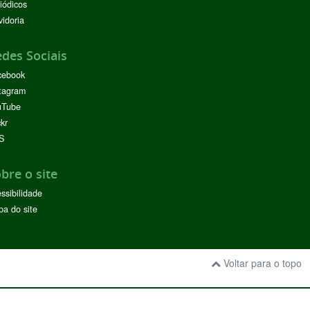
iódicos
idoria
des Sociais
cebook
tagram
uTube
ckr
S
bre o site
ssibilidade
a do site
Voltar para o topo