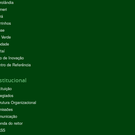
rolândia
meri
rá
rinhos
sse
 Verde
ndade
taí
o de Inovação
tro de Referência
stitucional
tituição
egiados
rutura Organizacional
missões
municação
nda do reitor
ASS