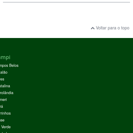
Voltar para o topo
ampi
mpos Belos
alão
res
stalina
rolândia
meri
rá
rinhos
sse
 Verde