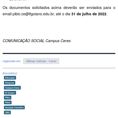
Os documentos solicitados acima deverão ser enviados para o
email pibic.ce@ifgoiano.edu.br, até o dia
31 de julho de 2022
.
COMUNICAÇÃO SOCIAL Campus Ceres
registrado em:
Últimas notícias - Ceres
Assunto(s):
Educação
Pesquisa
Campus Ceres
IF Goiano
Pibic
Pibiti
Iniciação Científica
2022