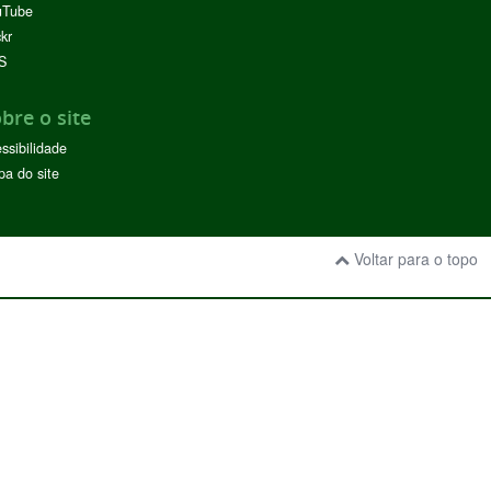
uTube
ckr
S
bre o site
ssibilidade
a do site
Voltar para o topo