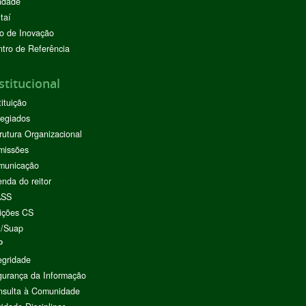
ndade
taí
o de Inovação
tro de Referência
stitucional
tituição
egiados
rutura Organizacional
missões
municação
nda do reitor
ASS
ições CS
I/Suap
P
egridade
urança da Informação
nsulta à Comunidade