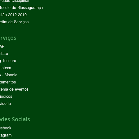
vidade Disciplinar
tocolo de Biossegurança
stão 2012-2019
etim de Serviços
rviços
AP
ntato
g Tesouro
lioteca
 - Moodle
cumentos
tema de eventos
iódicos
idoria
des Sociais
cebook
tagram