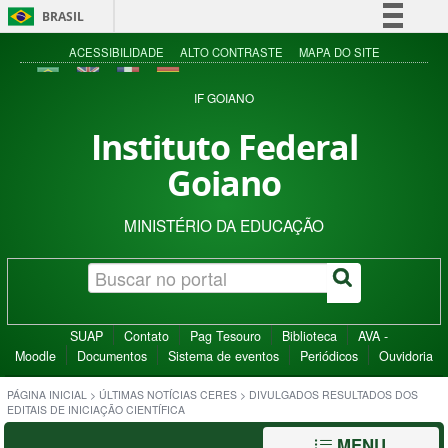
BRASIL
Simplifique!
ACESSIBILIDADE
ALTO CONTRASTE
MAPA DO SITE
Comunica BR
IF GOIANO
Participe
Instituto Federal
Acesso à informação
Goiano
Legislação
Canais
MINISTÉRIO DA EDUCAÇÃO
SUAP
Contato
Pag Tesouro
Biblioteca
AVA -
Moodle
Documentos
Sistema de eventos
Periódicos
Ouvidoria
PÁGINA INICIAL
>
ÚLTIMAS NOTÍCIAS CERES
>
DIVULGADOS RESULTADOS DOS
EDITAIS DE INICIAÇÃO CIENTÍFICA
MENU