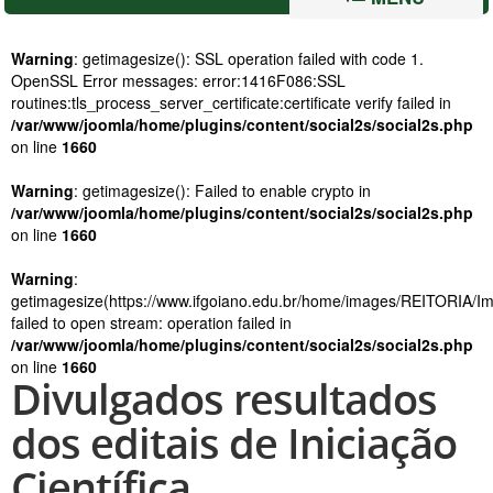
Warning
: getimagesize(): SSL operation failed with code 1.
OpenSSL Error messages: error:1416F086:SSL
routines:tls_process_server_certificate:certificate verify failed in
/var/www/joomla/home/plugins/content/social2s/social2s.php
on line
1660
Warning
: getimagesize(): Failed to enable crypto in
/var/www/joomla/home/plugins/content/social2s/social2s.php
on line
1660
Warning
:
getimagesize(https://www.ifgoiano.edu.br/home/images/REITORIA/Imag
failed to open stream: operation failed in
/var/www/joomla/home/plugins/content/social2s/social2s.php
on line
1660
Divulgados resultados
dos editais de Iniciação
Científica