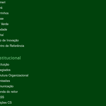
meri
rá
rinhos
sse
 Verde
ndade
taí
o de Inovação
tro de Referência
stitucional
tituição
egiados
rutura Organizacional
missões
municação
nda do reitor
ASS
ições CS