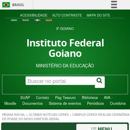
BRASIL
Simplifique!
ACESSIBILIDADE
ALTO CONTRASTE
MAPA DO SITE
Comunica BR
IF GOIANO
Participe
Instituto Federal
Acesso à informação
Goiano
Legislação
Canais
MINISTÉRIO DA EDUCAÇÃO
SUAP
Contato
Pag Tesouro
Biblioteca
AVA -
Moodle
Documentos
Sistema de eventos
Periódicos
Ouvidoria
PÁGINA INICIAL
>
ÚLTIMAS NOTÍCIAS CERES
>
CÂMPUS CERES REALIZA CERIMÔNIA
DE POSSE DO NOVO DIRETOR-GERAL
MENU