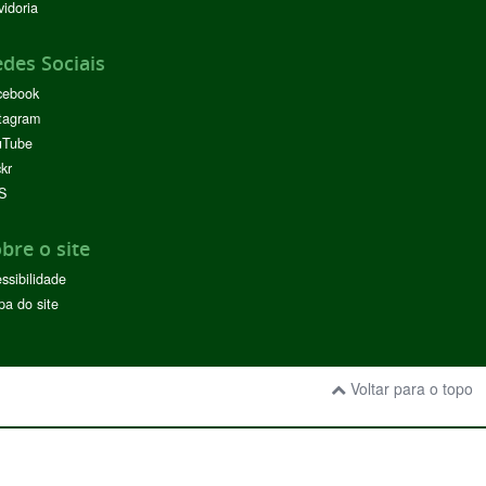
idoria
des Sociais
cebook
tagram
uTube
ckr
S
bre o site
ssibilidade
a do site
Voltar para o topo