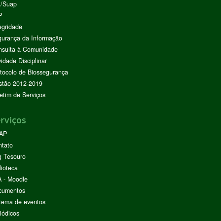
I/Suap
P
egridade
urança da Informação
nsulta à Comunidade
vidade Disciplinar
tocolo de Biossegurança
stão 2012-2019
etim de Serviços
rviços
AP
ntato
g Tesouro
lioteca
 - Moodle
cumentos
tema de eventos
iódicos