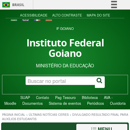
BRASIL
Simplifique!
ACESSIBILIDADE
ALTO CONTRASTE
MAPA DO SITE
Comunica BR
IF GOIANO
Participe
Instituto Federal
Acesso à informação
Goiano
Legislação
Canais
MINISTÉRIO DA EDUCAÇÃO
SUAP
Contato
Pag Tesouro
Biblioteca
AVA -
Moodle
Documentos
Sistema de eventos
Periódicos
Ouvidoria
PÁGINA INICIAL
>
ÚLTIMAS NOTÍCIAS CERES
>
DIVULGADO RESULTADO FINAL PARA
AUXÍLIOS ESTUDANTIS
MENU