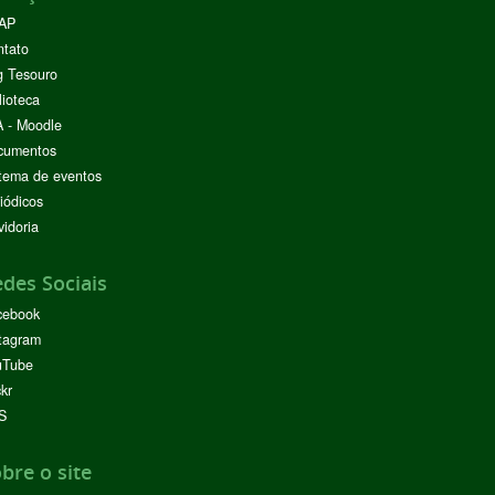
AP
ntato
g Tesouro
lioteca
 - Moodle
cumentos
tema de eventos
iódicos
idoria
des Sociais
cebook
tagram
uTube
ckr
S
bre o site