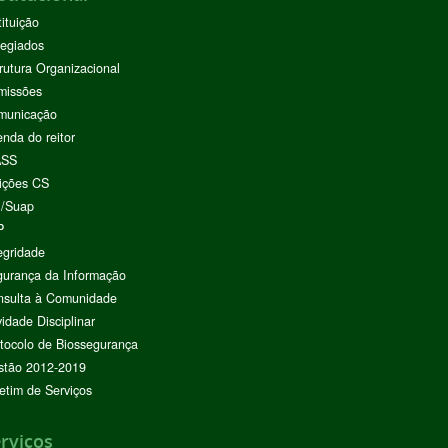
tituição
egiados
rutura Organizacional
missões
municação
nda do reitor
ASS
ições CS
I/Suap
P
egridade
urança da Informação
nsulta à Comunidade
vidade Disciplinar
tocolo de Biossegurança
stão 2012-2019
etim de Serviços
rviços