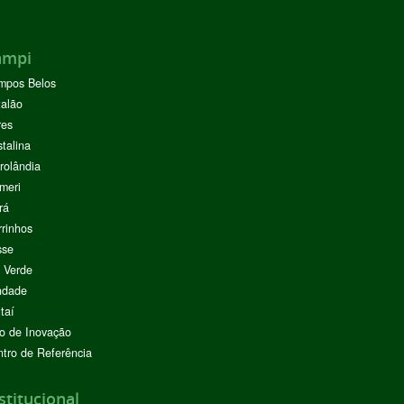
ampi
mpos Belos
alão
res
stalina
rolândia
meri
rá
rinhos
sse
 Verde
ndade
taí
o de Inovação
tro de Referência
stitucional