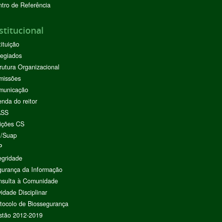
tro de Referência
stitucional
tituição
egiados
rutura Organizacional
missões
municação
nda do reitor
ASS
ições CS
I/Suap
P
egridade
urança da Informação
nsulta à Comunidade
vidade Disciplinar
tocolo de Biossegurança
stão 2012-2019