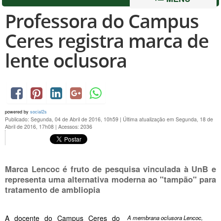
Professora do Campus
Ceres registra marca de
lente oclusora
powered by
social2s
Publicado: Segunda, 04 de Abril de 2016, 10h59
|
Última atualização em Segunda, 18 de
Abril de 2016, 17h08
|
Acessos: 2036
Marca Lencoc é fruto de pesquisa vinculada à UnB e
representa uma alternativa moderna ao "tampão" para
tratamento de ambliopia
A docente do Campus Ceres do
A membrana oclusora Lencoc,