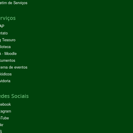
etim de Serviços
rviços
AP
ntato
g Tesouro
lioteca
 - Moodle
cumentos
tema de eventos
iódicos
idoria
des Sociais
cebook
tagram
uTube
ckr
S