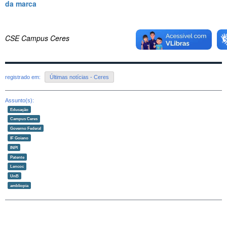
da marca
CSE Campus Ceres
registrado em:
Últimas notícias - Ceres
Assunto(s):
Educação
Campus Ceres
Governo Federal
IF Goiano
INPI
Patente
Lencoc
UnB
ambliopia