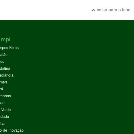
Voltar para o topo
ampi
mpos Belos
alão
res
stalina
rolândia
meri
rá
rinhos
sse
 Verde
ndade
taí
o de Inovação