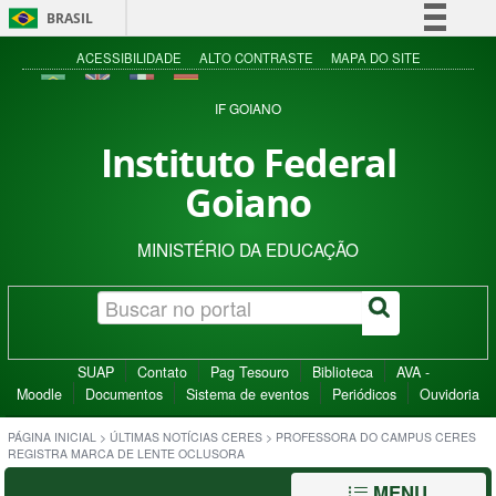
BRASIL
Simplifique!
ACESSIBILIDADE
ALTO CONTRASTE
MAPA DO SITE
Comunica BR
IF GOIANO
Participe
Instituto Federal
Acesso à informação
Goiano
Legislação
Canais
MINISTÉRIO DA EDUCAÇÃO
SUAP
Contato
Pag Tesouro
Biblioteca
AVA -
Moodle
Documentos
Sistema de eventos
Periódicos
Ouvidoria
PÁGINA INICIAL
>
ÚLTIMAS NOTÍCIAS CERES
>
PROFESSORA DO CAMPUS CERES
REGISTRA MARCA DE LENTE OCLUSORA
MENU