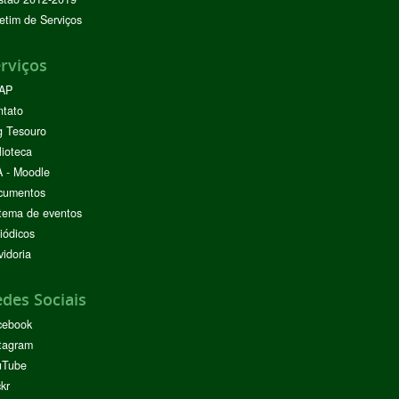
etim de Serviços
rviços
AP
ntato
g Tesouro
lioteca
 - Moodle
cumentos
tema de eventos
iódicos
idoria
des Sociais
cebook
tagram
uTube
ckr