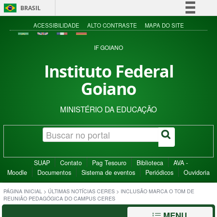
BRASIL
Simplifique!
ACESSIBILIDADE
ALTO CONTRASTE
MAPA DO SITE
Comunica BR
IF GOIANO
Participe
Instituto Federal
Acesso à informação
Goiano
Legislação
Canais
MINISTÉRIO DA EDUCAÇÃO
SUAP
Contato
Pag Tesouro
Biblioteca
AVA -
Moodle
Documentos
Sistema de eventos
Periódicos
Ouvidoria
PÁGINA INICIAL
>
ÚLTIMAS NOTÍCIAS CERES
>
INCLUSÃO MARCA O TOM DE
REUNIÃO PEDAGÓGICA DO CAMPUS CERES
MENU