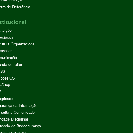
o de Inovação
tro de Referência
stitucional
tituição
egiados
rutura Organizacional
missões
municação
nda do reitor
ASS
ições CS
I/Suap
P
egridade
urança da Informação
nsulta à Comunidade
vidade Disciplinar
tocolo de Biossegurança
stão 2012-2019