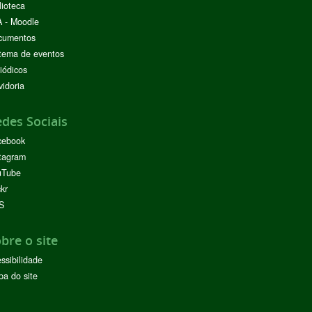
lioteca
 - Moodle
cumentos
tema de eventos
iódicos
idoria
des Sociais
cebook
tagram
uTube
ckr
S
bre o site
ssibilidade
a do site