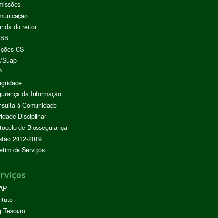
missões
municação
nda do reitor
ASS
ições CS
I/Suap
P
egridade
urança da Informação
nsulta à Comunidade
vidade Disciplinar
tocolo de Biossegurança
stão 2012-2019
etim de Serviços
rviços
AP
ntato
g Tesouro