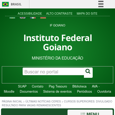
BRASIL
Simplifique!
ACESSIBILIDADE
ALTO CONTRASTE
MAPA DO SITE
Comunica BR
IF GOIANO
Participe
Instituto Federal
Acesso à informação
Goiano
Legislação
Canais
MINISTÉRIO DA EDUCAÇÃO
SUAP
Contato
Pag Tesouro
Biblioteca
AVA -
Moodle
Documentos
Sistema de eventos
Periódicos
Ouvidoria
PÁGINA INICIAL
>
ÚLTIMAS NOTÍCIAS CERES
>
CURSOS SUPERIORES: DIVULGADO
RESULTADO PARA VAGAS REMANESCENTES
MENU