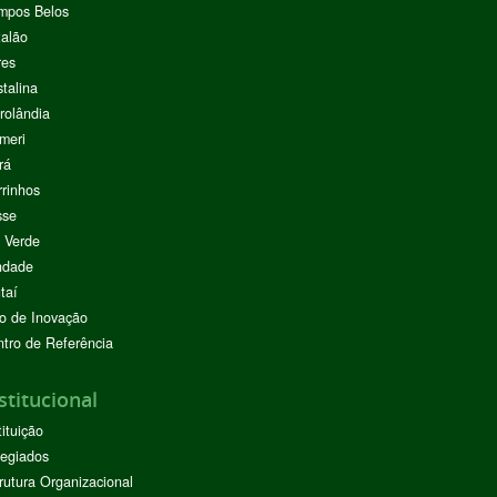
mpos Belos
alão
res
stalina
rolândia
meri
rá
rinhos
sse
 Verde
ndade
taí
o de Inovação
tro de Referência
stitucional
tituição
egiados
rutura Organizacional