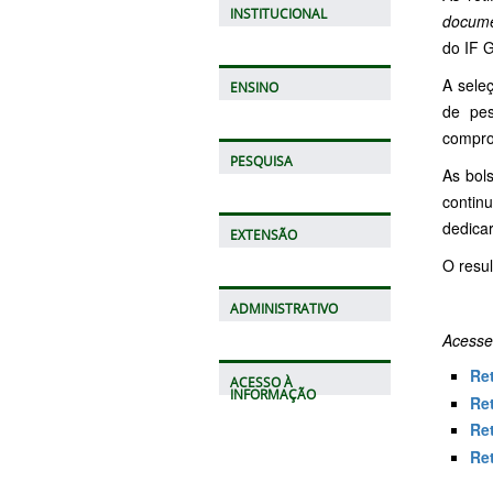
INSTITUCIONAL
docume
do IF 
A sele
ENSINO
de pes
compro
PESQUISA
As bol
contin
dedicar
EXTENSÃO
O resul
ADMINISTRATIVO
Acess
Ret
ACESSO À
INFORMAÇÃO
Ret
Ret
Ret