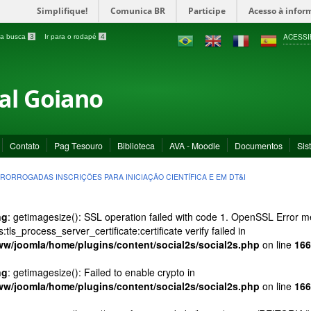
Simplifique!
Comunica BR
Participe
Acesso à infor
ACESSI
a a busca
3
Ir para o rodapé
4
ral Goiano
Contato
Pag Tesouro
Biblioteca
AVA - Moodle
Documentos
Sis
RORROGADAS INSCRIÇÕES PARA INICIAÇÃO CIENTÍFICA E EM DT&I
ng
: getimagesize(): SSL operation failed with code 1. OpenSSL Error
s:tls_process_server_certificate:certificate verify failed in
ww/joomla/home/plugins/content/social2s/social2s.php
on line
166
ng
: getimagesize(): Failed to enable crypto in
ww/joomla/home/plugins/content/social2s/social2s.php
on line
166