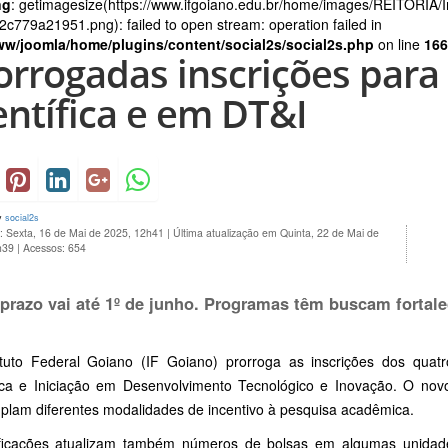
ng
: getimagesize(https://www.ifgoiano.edu.br/home/images/REITORIA
c779a21951.png): failed to open stream: operation failed in
ww/joomla/home/plugins/content/social2s/social2s.php
on line
166
orrogadas inscrições para 
entífica e em DT&I
y
social2s
: Sexta, 16 de Mai de 2025, 12h41
|
Última atualização em Quinta, 22 de Mai de
h39
|
Acessos: 654
prazo vai até 1º de junho. Programas têm buscam fortalec
ituto Federal Goiano (IF Goiano) prorroga as inscrições dos quatr
fica e Iniciação em Desenvolvimento Tecnológico e Inovação. O novo
plam diferentes modalidades de incentivo à pesquisa acadêmica.
ificações atualizam também números de bolsas em algumas unidade