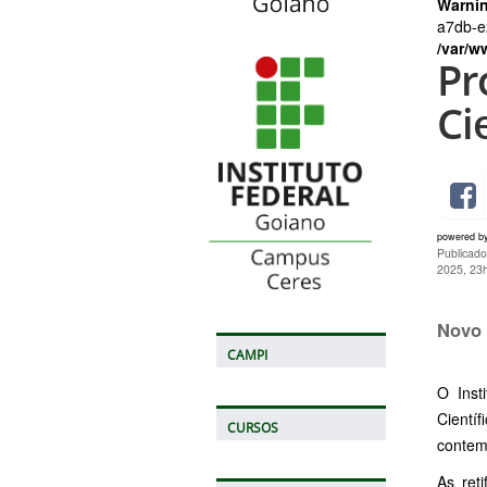
Warni
a7db-e2
/var/w
Pr
Ci
powered b
Publicado
2025, 23
Novo 
CAMPI
O Inst
Cientí
CURSOS
contem
As ret