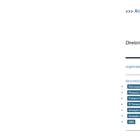
>>>
Ac
Direto
registra
Assunto(
Educaçã
Pesquisa
Campus 
IF Goian
Iniciação 
Iniciação
2025