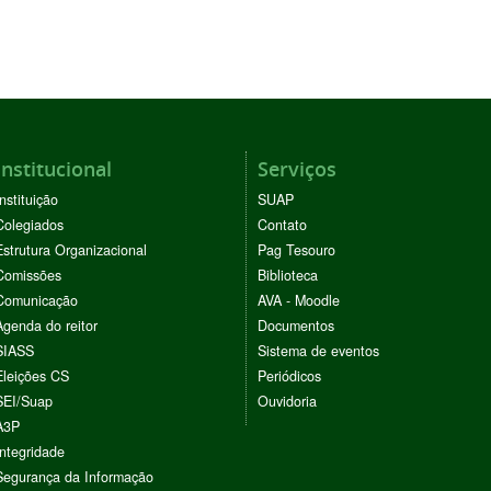
Institucional
Serviços
Instituição
SUAP
Colegiados
Contato
Estrutura Organizacional
Pag Tesouro
Comissões
Biblioteca
Comunicação
AVA - Moodle
Agenda do reitor
Documentos
SIASS
Sistema de eventos
Eleições CS
Periódicos
SEI/Suap
Ouvidoria
A3P
Integridade
Segurança da Informação