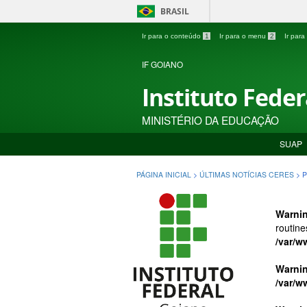
BRASIL
Ir para o conteúdo
1
Ir para o menu
2
Ir par
IF GOIANO
Instituto Fede
MINISTÉRIO DA EDUCAÇÃO
SUAP
PÁGINA INICIAL
>
ÚLTIMAS NOTÍCIAS CERES
>
P
Warni
routine
/var/w
Warni
/var/w