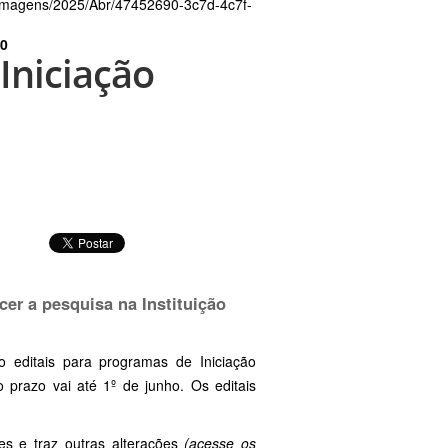
/Imagens/2025/Abr/47452690-3c7d-4c7f-
0
Iniciação
er a pesquisa na Instituição
o editais para programas de Iniciação
 prazo vai até 1º de junho. Os editais
s e traz outras alterações
(acesse os