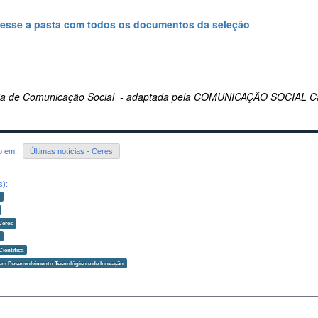
esse a pasta com todos os documentos da seleção
ria de Comunicação Social - adaptada pela COMUNICAÇÃO SOCIAL 
do em:
Últimas notícias - Ceres
s):
o
Ceres
o
Científica
 em Desenvolvimento Tecnológico e de Inovação