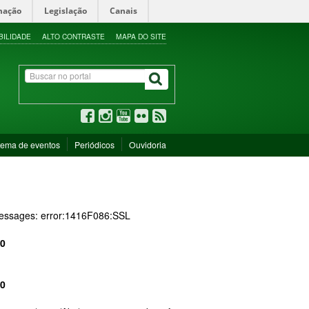
mação
Legislação
Canais
BILIDADE
ALTO CONTRASTE
MAPA DO SITE
tema de eventos
Periódicos
Ouvidoria
 messages: error:1416F086:SSL
0
0