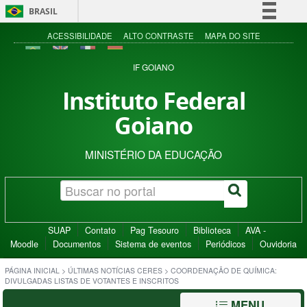
BRASIL
Simplifique!
ACESSIBILIDADE
ALTO CONTRASTE
MAPA DO SITE
Comunica BR
IF GOIANO
Participe
Instituto Federal
Acesso à informação
Goiano
Legislação
Canais
MINISTÉRIO DA EDUCAÇÃO
SUAP
Contato
Pag Tesouro
Biblioteca
AVA -
Moodle
Documentos
Sistema de eventos
Periódicos
Ouvidoria
PÁGINA INICIAL
>
ÚLTIMAS NOTÍCIAS CERES
>
COORDENAÇÃO DE QUÍMICA:
DIVULGADAS LISTAS DE VOTANTES E INSCRITOS
MENU