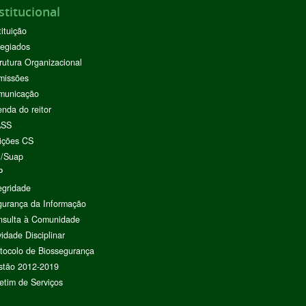
stitucional
tituição
egiados
rutura Organizacional
missões
municação
nda do reitor
ASS
ições CS
I/Suap
P
egridade
urança da Informação
nsulta à Comunidade
vidade Disciplinar
tocolo de Biossegurança
stão 2012-2019
etim de Serviços