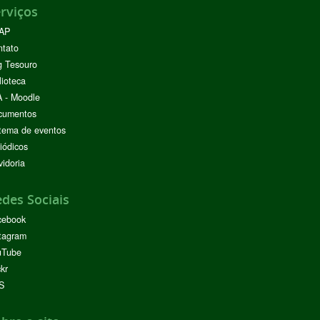
rviços
AP
ntato
g Tesouro
lioteca
 - Moodle
cumentos
tema de eventos
iódicos
idoria
des Sociais
cebook
tagram
uTube
ckr
S