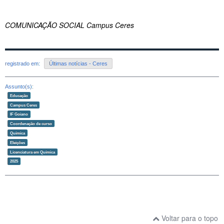
COMUNICAÇÃO SOCIAL Campus Ceres
registrado em:
Últimas notícias - Ceres
Assunto(s):
Educação
Campus Ceres
IF Goiano
Coordenação de curso
Química
Eleições
Licenciatura em Química
2025
Voltar para o topo