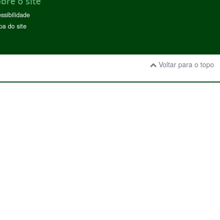
bre o site
ssibilidade
a do site
Voltar para o topo