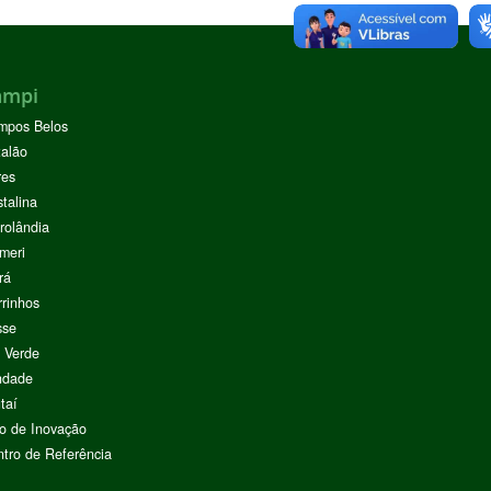
ampi
mpos Belos
alão
res
stalina
rolândia
meri
rá
rinhos
sse
 Verde
ndade
taí
o de Inovação
tro de Referência