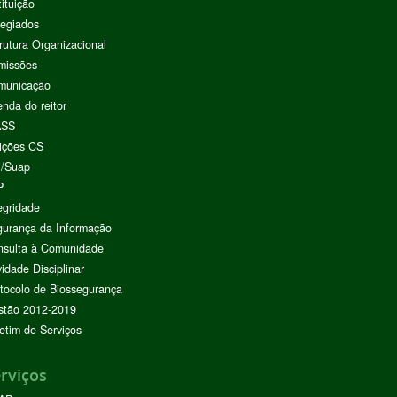
tituição
egiados
rutura Organizacional
missões
municação
nda do reitor
ASS
ições CS
I/Suap
P
egridade
urança da Informação
nsulta à Comunidade
vidade Disciplinar
tocolo de Biossegurança
stão 2012-2019
etim de Serviços
rviços