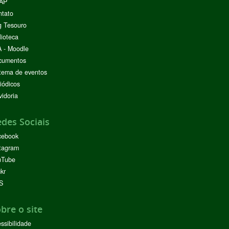
AP
ntato
g Tesouro
lioteca
 - Moodle
cumentos
tema de eventos
iódicos
idoria
des Sociais
cebook
tagram
uTube
ckr
S
bre o site
ssibilidade