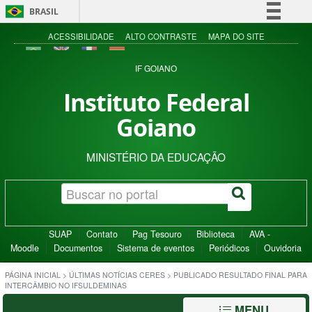
BRASIL
Simplifique!
ACESSIBILIDADE
ALTO CONTRASTE
MAPA DO SITE
Comunica BR
IF GOIANO
Participe
Instituto Federal
Acesso à informação
Goiano
Legislação
Canais
MINISTÉRIO DA EDUCAÇÃO
SUAP
Contato
Pag Tesouro
Biblioteca
AVA -
Moodle
Documentos
Sistema de eventos
Periódicos
Ouvidoria
PÁGINA INICIAL
>
ÚLTIMAS NOTÍCIAS CERES
>
PUBLICADO RESULTADO FINAL PARA
INTERCÂMBIO NO IFSULDEMINAS
MENU