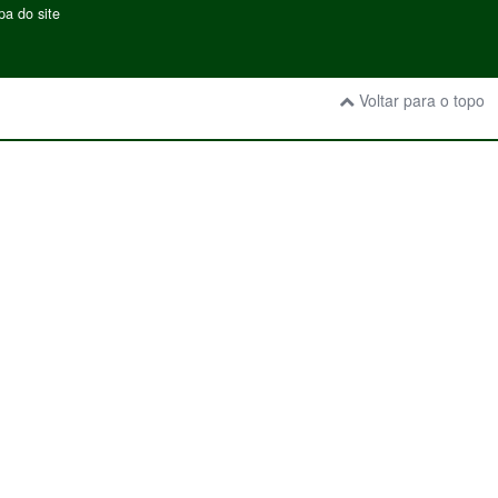
a do site
Voltar para o topo