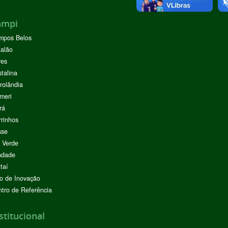
ampi
mpos Belos
alão
res
stalina
rolândia
meri
rá
rinhos
sse
 Verde
ndade
taí
o de Inovação
tro de Referência
stitucional