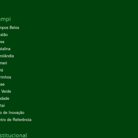
ampi
mpos Belos
alão
res
stalina
rolândia
meri
rá
rinhos
sse
 Verde
ndade
taí
o de Inovação
tro de Referência
stitucional