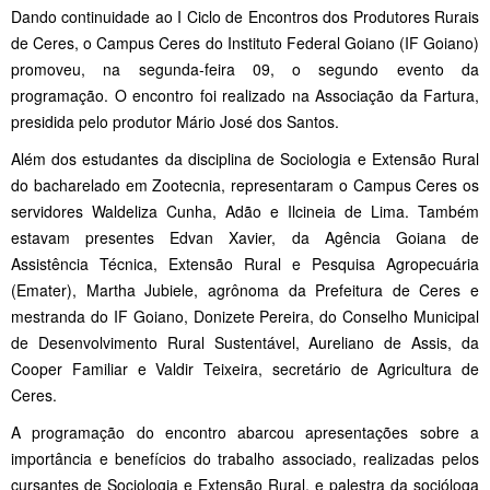
Dando continuidade ao I Ciclo de Encontros dos Produtores Rurais
de Ceres, o Campus Ceres do Instituto Federal Goiano (IF Goiano)
promoveu, na segunda-feira 09, o segundo evento da
programação. O encontro foi realizado na Associação da Fartura,
presidida pelo produtor Mário José dos Santos.
Além dos estudantes da disciplina de Sociologia e Extensão Rural
do bacharelado em Zootecnia, representaram o Campus Ceres os
servidores Waldeliza Cunha, Adão e Ilcineia de Lima. Também
estavam presentes Edvan Xavier, da Agência Goiana de
Assistência Técnica, Extensão Rural e Pesquisa Agropecuária
(Emater), Martha Jubiele, agrônoma da Prefeitura de Ceres e
mestranda do IF Goiano, Donizete Pereira, do Conselho Municipal
de Desenvolvimento Rural Sustentável, Aureliano de Assis, da
Cooper Familiar e Valdir Teixeira, secretário de Agricultura de
Ceres.
A programação do encontro abarcou apresentações sobre a
importância e benefícios do trabalho associado, realizadas pelos
cursantes de Sociologia e Extensão Rural, e palestra da socióloga