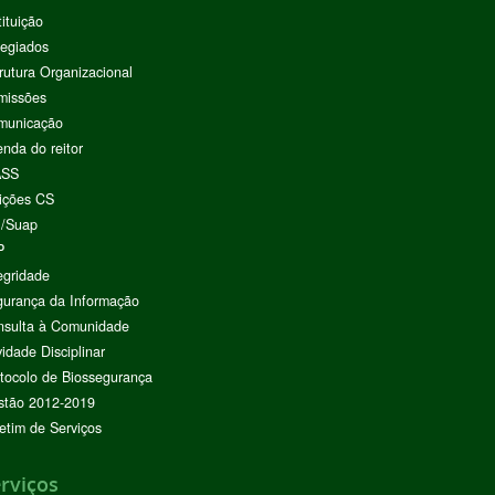
tituição
egiados
rutura Organizacional
missões
municação
nda do reitor
ASS
ições CS
I/Suap
P
egridade
urança da Informação
nsulta à Comunidade
vidade Disciplinar
tocolo de Biossegurança
stão 2012-2019
etim de Serviços
rviços