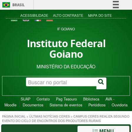
BRASIL
Simplifique!
ACESSIBILIDADE
ALTO CONTRASTE
MAPA DO SITE
Comunica BR
IF GOIANO
Participe
Instituto Federal
Acesso à informação
Goiano
Legislação
Canais
MINISTÉRIO DA EDUCAÇÃO
SUAP
Contato
Pag Tesouro
Biblioteca
AVA -
Moodle
Documentos
Sistema de eventos
Periódicos
Ouvidoria
PÁGINA INICIAL
>
ÚLTIMAS NOTÍCIAS CERES
>
CAMPUS CERES REALIZA SEGUNDO
EVENTO DO CICLO DE ENCONTROS DOS PRODUTORES RURAIS
MENU