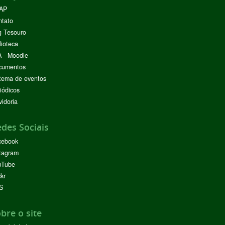
AP
ntato
g Tesouro
lioteca
 - Moodle
cumentos
tema de eventos
iódicos
idoria
des Sociais
cebook
tagram
uTube
ckr
S
bre o site