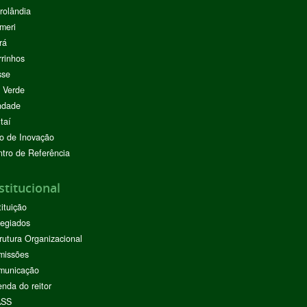
rolândia
meri
rá
rinhos
sse
 Verde
ndade
taí
o de Inovação
tro de Referência
stitucional
tituição
egiados
rutura Organizacional
missões
municação
nda do reitor
ASS