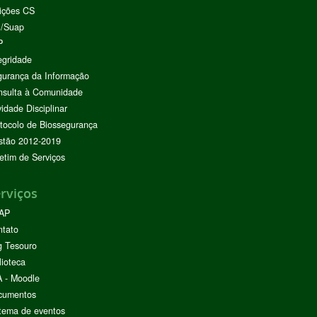
ições CS
I/Suap
P
egridade
urança da Informação
nsulta à Comunidade
vidade Disciplinar
tocolo de Biossegurança
stão 2012-2019
etim de Serviços
rviços
AP
ntato
g Tesouro
lioteca
 - Moodle
cumentos
tema de eventos