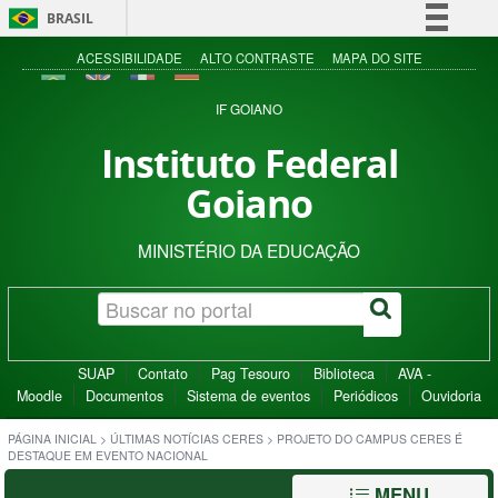
BRASIL
Simplifique!
ACESSIBILIDADE
ALTO CONTRASTE
MAPA DO SITE
Comunica BR
IF GOIANO
Participe
Instituto Federal
Acesso à informação
Goiano
Legislação
Canais
MINISTÉRIO DA EDUCAÇÃO
SUAP
Contato
Pag Tesouro
Biblioteca
AVA -
Moodle
Documentos
Sistema de eventos
Periódicos
Ouvidoria
PÁGINA INICIAL
>
ÚLTIMAS NOTÍCIAS CERES
>
PROJETO DO CAMPUS CERES É
DESTAQUE EM EVENTO NACIONAL
MENU