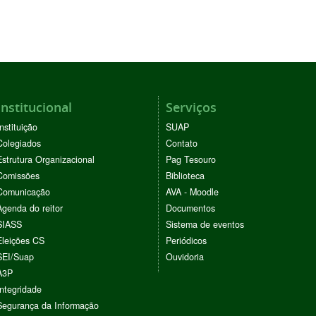
Institucional
Serviços
Instituição
SUAP
Colegiados
Contato
Estrutura Organizacional
Pag Tesouro
Comissões
Biblioteca
Comunicação
AVA - Moodle
Agenda do reitor
Documentos
SIASS
Sistema de eventos
Eleições CS
Periódicos
SEI/Suap
Ouvidoria
A3P
Integridade
Segurança da Informação