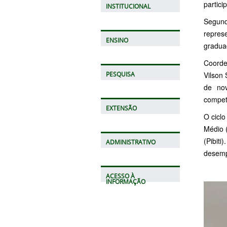
partici
INSTITUCIONAL
Segund
repres
ENSINO
graduaç
Coorde
Vilson
PESQUISA
de nov
competê
EXTENSÃO
O ciclo
Médio 
(Pibit
ADMINISTRATIVO
desemp
ACESSO À
INFORMAÇÃO