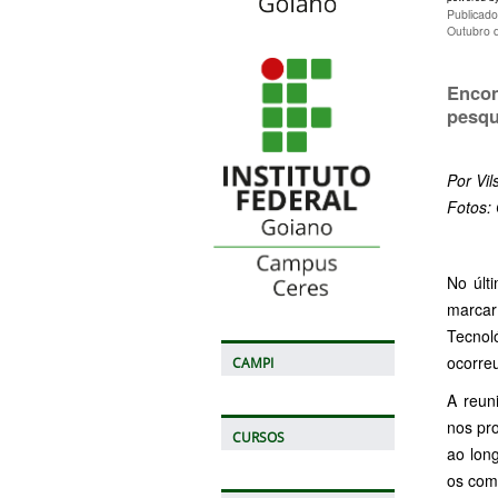
Publicad
Outubro 
Enco
pesqu
Por Vil
Fotos:
No últ
marcar
Tecnol
ocorreu
CAMPI
A reun
nos pr
CURSOS
ao long
os comp