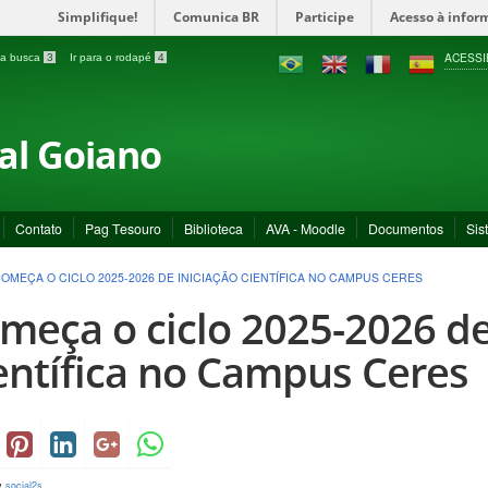
Simplifique!
Comunica BR
Participe
Acesso à infor
ACESSI
a a busca
3
Ir para o rodapé
4
ral Goiano
Contato
Pag Tesouro
Biblioteca
AVA - Moodle
Documentos
Sis
OMEÇA O CICLO 2025-2026 DE INICIAÇÃO CIENTÍFICA NO CAMPUS CERES
meça o ciclo 2025-2026 de
entífica no Campus Ceres
y
social2s