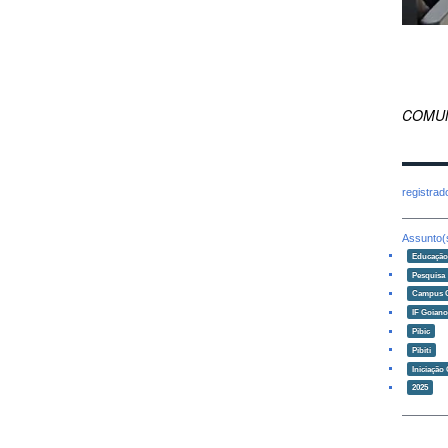
COMUN
registra
Assunto(
Educaçã
Pesquisa
Campus 
IF Goian
Pibic
Pibiti
Iniciação 
2025