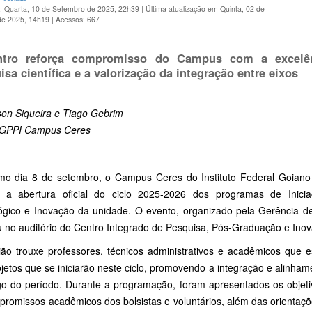
o: Quarta, 10 de Setembro de 2025, 22h39
|
Última atualização em Quinta, 02 de
de 2025, 14h19
|
Acessos: 667
ntro reforça compromisso do Campus com a excelên
isa científica e a valorização da integração entre eixos
son Siqueira e Tiago Gebrim
 GPPI Campus Ceres
imo dia 8 de setembro, o Campus Ceres do Instituto Federal Goiano
 a abertura oficial do ciclo 2025-2026 dos programas de Inici
ógico e Inovação da unidade. O evento, organizado pela Gerência d
 no auditório do Centro Integrado de Pesquisa, Pós-Graduação e Inova
ião trouxe professores, técnicos administrativos e acadêmicos que e
ojetos que se iniciarão neste ciclo, promovendo a integração e alinha
o do período. Durante a programação, foram apresentados os objetivos
romissos acadêmicos dos bolsistas e voluntários, além das orientações 