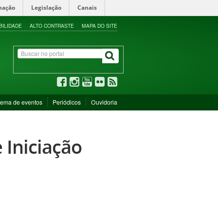
mação
Legislação
Canais
BILIDADE
ALTO CONTRASTE
MAPA DO SITE
tema de eventos
Periódicos
Ouvidoria
 Iniciação