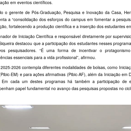
pação em eventos científicos.
o o gerente de Pós-Graduação, Pesquisa e Inovação da Casa, Henriq
enta a “consolidação dos esforços do campus em fomentar a pesquis
ão, fortalecendo a produção científica e a inserção dos estudantes e
nador de Iniciação Científica e responsável diretamente por supervisi
 Siqueira destacou que a participação dos estudantes nesses programa
os pesquisadores. “É uma forma de incentivar o protagonism
ncias essenciais para a vida profissional”, afirmou.
 2025-2026 contempla diferentes modalidades de bolsas, como Iniciação
(Pibic-EM) e para ações afirmativas (Pibic-AF), além da Iniciação em
i). Em cada um destes programas há também a participação de es
enham papel fundamental no avanço das pesquisas propostas no cicl