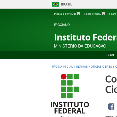
BRASIL
Ir para o conteúdo
1
Ir para o menu
2
Ir par
IF GOIANO
Instituto Fede
MINISTÉRIO DA EDUCAÇÃO
SUAP
PÁGINA INICIAL
>
ÚLTIMAS NOTÍCIAS CERES
>
C
Co
Ci
powered b