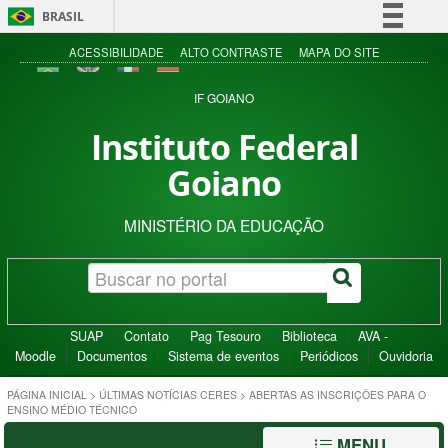
BRASIL
Simplifique!
ACESSIBILIDADE
ALTO CONTRASTE
MAPA DO SITE
Comunica BR
IF GOIANO
Participe
Instituto Federal
Acesso à informação
Goiano
Legislação
Canais
MINISTÉRIO DA EDUCAÇÃO
SUAP
Contato
Pag Tesouro
Biblioteca
AVA -
Moodle
Documentos
Sistema de eventos
Periódicos
Ouvidoria
PÁGINA INICIAL
>
ÚLTIMAS NOTÍCIAS CERES
>
ABERTAS AS INSCRIÇÕES PARA O
ENSINO MÉDIO TÉCNICO
MENU