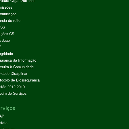
rutura Organizacional
missões
municação
nda do reitor
ASS
ições CS
I/Suap
P
egridade
urança da Informação
nsulta à Comunidade
vidade Disciplinar
tocolo de Biossegurança
stão 2012-2019
etim de Serviços
rviços
AP
ntato