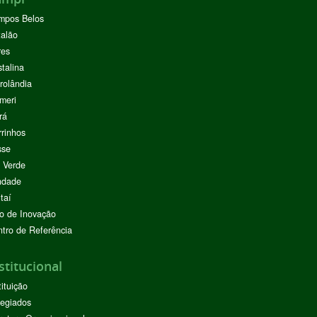
mpos Belos
alão
res
stalina
rolândia
meri
rá
rinhos
sse
 Verde
ndade
taí
o de Inovação
tro de Referência
stitucional
tituição
egiados