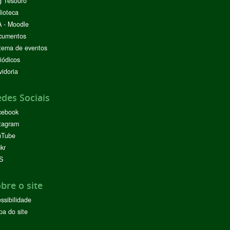
g Tesouro
lioteca
 - Moodle
cumentos
tema de eventos
iódicos
idoria
des Sociais
cebook
tagram
uTube
ckr
S
bre o site
ssibilidade
a do site