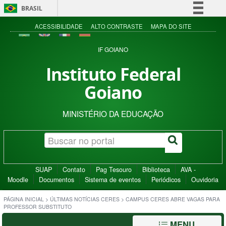
BRASIL
Simplifique!
ACESSIBILIDADE
ALTO CONTRASTE
MAPA DO SITE
Comunica BR
IF GOIANO
Participe
Instituto Federal
Acesso à informação
Goiano
Legislação
Canais
MINISTÉRIO DA EDUCAÇÃO
SUAP
Contato
Pag Tesouro
Biblioteca
AVA -
Moodle
Documentos
Sistema de eventos
Periódicos
Ouvidoria
PÁGINA INICIAL
>
ÚLTIMAS NOTÍCIAS CERES
>
CAMPUS CERES ABRE VAGAS PARA
PROFESSOR SUBSTITUTO
MENU