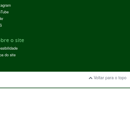
tagram
uTube
ckr
S
bre o site
ssibilidade
a do site
Voltar para o topo