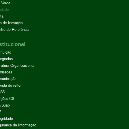
 Verde
ndade
taí
o de Inovação
tro de Referência
stitucional
tituição
egiados
rutura Organizacional
missões
municação
nda do reitor
ASS
ições CS
I/Suap
P
egridade
urança da Informação