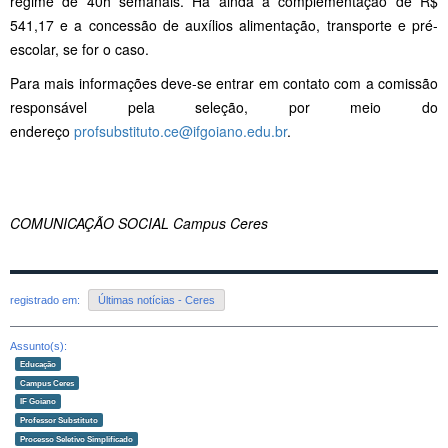
regime de 40h semanais. Há ainda a complementação de R$
541,17 e a concessão de auxílios alimentação, transporte e pré-
escolar, se for o caso.
Para mais informações deve-se entrar em contato com a comissão
responsável pela seleção, por meio do
endereço
profsubstituto.ce@ifgoiano.edu.br
.
COMUNICAÇÃO SOCIAL Campus Ceres
registrado em:
Últimas notícias - Ceres
Assunto(s):
Educação
Campus Ceres
IF Goiano
Professor Substituto
Processo Seletivo Simplificado