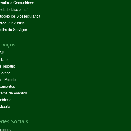
nsulta à Comunidade
vidade Disciplinar
tocolo de Biossegurança
stão 2012-2019
etim de Serviços
rviços
AP
ntato
g Tesouro
lioteca
 - Moodle
cumentos
tema de eventos
iódicos
idoria
des Sociais
cebook