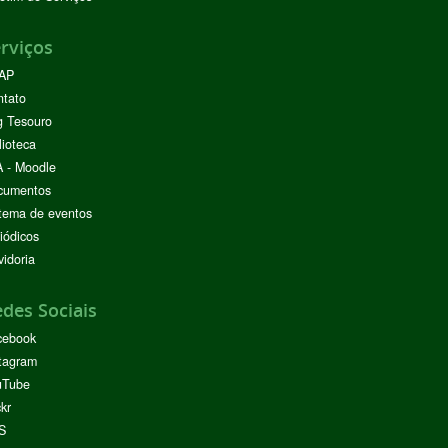
rviços
AP
ntato
g Tesouro
lioteca
 - Moodle
cumentos
tema de eventos
iódicos
idoria
des Sociais
cebook
tagram
uTube
ckr
S