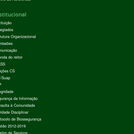
stitucional
tituição
egiados
rutura Organizacional
missões
municação
nda do reitor
ASS
ições CS
I/Suap
P
egridade
urança da Informação
nsulta à Comunidade
vidade Disciplinar
tocolo de Biossegurança
stão 2012-2019
etim de Serviços