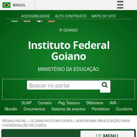
BRASIL
Simplifique!
ACESSIBILIDADE
ALTO CONTRASTE
MAPA DO SITE
Comunica BR
IF GOIANO
Participe
Instituto Federal
Acesso à informação
Goiano
Legislação
Canais
MINISTÉRIO DA EDUCAÇÃO
SUAP
Contato
Pag Tesouro
Biblioteca
AVA -
Moodle
Documentos
Sistema de eventos
Periódicos
Ouvidoria
PÁGINA INICIAL
>
ÚLTIMAS NOTÍCIAS CERES
>
AGRONOMIA FARÁ ELEIÇÃO PARA
COORDENAÇÃO DE CURSO
MENU