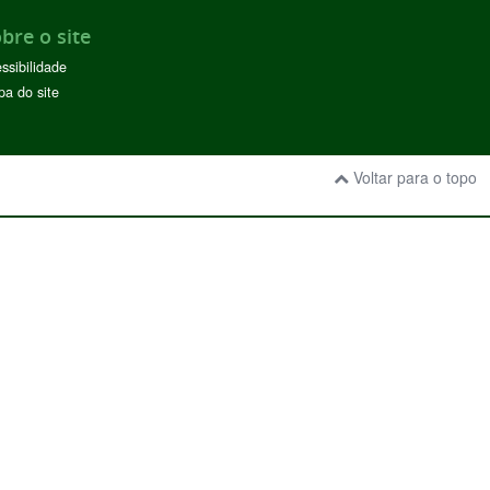
bre o site
ssibilidade
a do site
Voltar para o topo