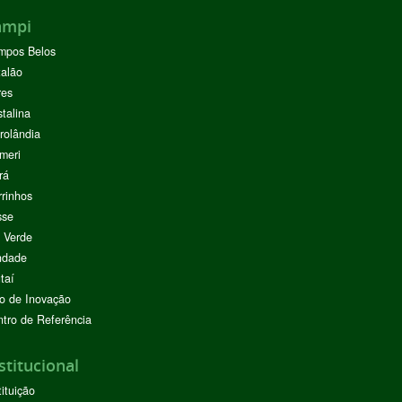
ampi
mpos Belos
alão
res
stalina
rolândia
meri
rá
rinhos
sse
 Verde
ndade
taí
o de Inovação
tro de Referência
stitucional
tituição