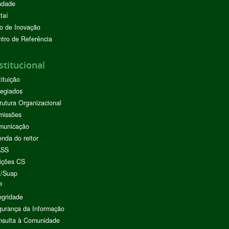
ndade
taí
o de Inovação
tro de Referência
stitucional
tituição
egiados
rutura Organizacional
missões
municação
nda do reitor
ASS
ições CS
I/Suap
P
egridade
urança da Informação
nsulta à Comunidade