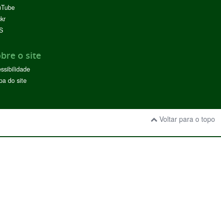
uTube
ckr
S
bre o site
ssibilidade
a do site
Voltar para o topo