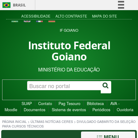
BRASIL
Simplifique!
ACESSIBILIDADE
ALTO CONTRASTE
MAPA DO SITE
Comunica BR
IF GOIANO
Participe
Instituto Federal
Acesso à informação
Goiano
Legislação
Canais
MINISTÉRIO DA EDUCAÇÃO
SUAP
Contato
Pag Tesouro
Biblioteca
AVA -
Moodle
Documentos
Sistema de eventos
Periódicos
Ouvidoria
PÁGINA INICIAL
>
ÚLTIMAS NOTÍCIAS CERES
>
DIVULGADO GABARITO DA SELEÇÃO
PARA CURSOS TÉCNICOS
MENU