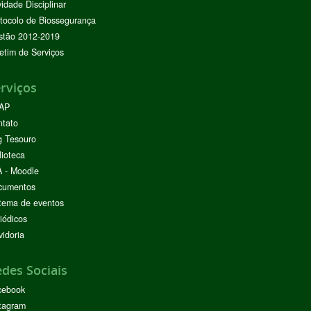
vidade Disciplinar
tocolo de Biossegurança
stão 2012-2019
etim de Serviços
rviços
AP
ntato
g Tesouro
lioteca
 - Moodle
cumentos
tema de eventos
iódicos
idoria
des Sociais
cebook
tagram