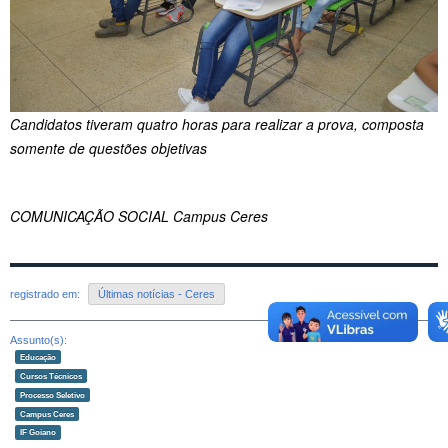
Candidatos tiveram quatro horas para realizar a prova, composta
somente de questões objetivas
COMUNICAÇÃO SOCIAL Campus Ceres
registrado em:
Últimas notícias - Ceres
Assunto(s):
Educação
Cursos Técnicos
Processo Seletivo
Campus Ceres
IF Goiano