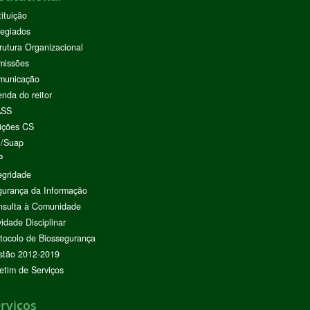
tituição
egiados
rutura Organizacional
missões
municação
nda do reitor
ASS
ições CS
I/Suap
P
egridade
urança da Informação
nsulta à Comunidade
vidade Disciplinar
tocolo de Biossegurança
stão 2012-2019
etim de Serviços
rviços