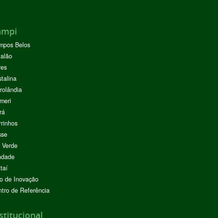
ampi
mpos Belos
alão
res
stalina
rolândia
meri
rá
rinhos
sse
 Verde
ndade
taí
o de Inovação
tro de Referência
stitucional