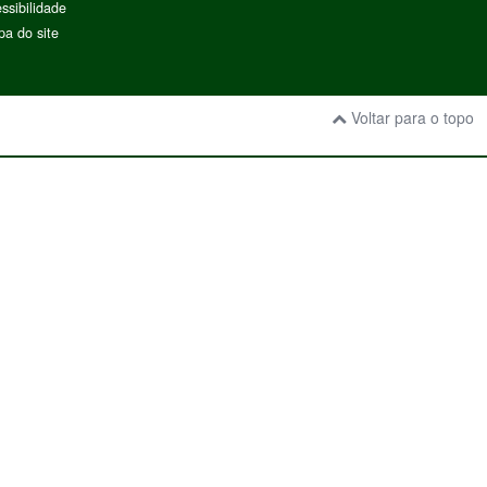
ssibilidade
a do site
Voltar para o topo