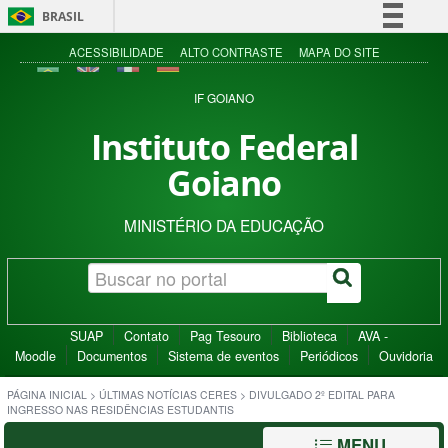
BRASIL
Simplifique!
ACESSIBILIDADE
ALTO CONTRASTE
MAPA DO SITE
Comunica BR
IF GOIANO
Participe
Instituto Federal
Acesso à informação
Goiano
Legislação
Canais
MINISTÉRIO DA EDUCAÇÃO
SUAP
Contato
Pag Tesouro
Biblioteca
AVA -
Moodle
Documentos
Sistema de eventos
Periódicos
Ouvidoria
PÁGINA INICIAL
>
ÚLTIMAS NOTÍCIAS CERES
>
DIVULGADO 2º EDITAL PARA
INGRESSO NAS RESIDÊNCIAS ESTUDANTIS
MENU