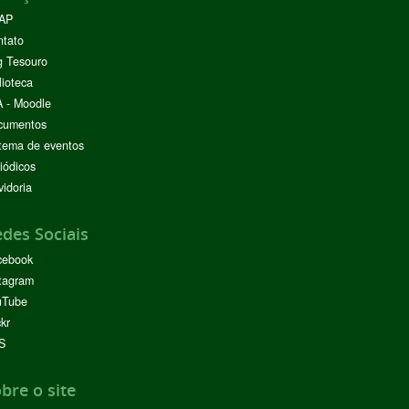
AP
ntato
g Tesouro
lioteca
 - Moodle
cumentos
tema de eventos
iódicos
idoria
des Sociais
cebook
tagram
uTube
ckr
S
bre o site