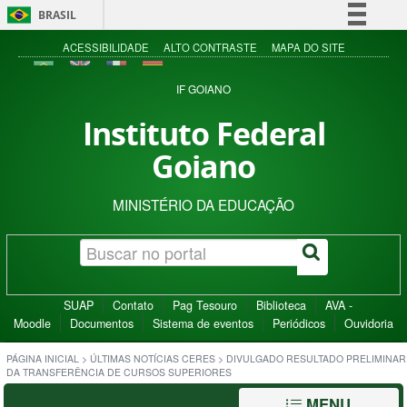
BRASIL
Simplifique!
ACESSIBILIDADE
ALTO CONTRASTE
MAPA DO SITE
Comunica BR
IF GOIANO
Participe
Instituto Federal
Acesso à informação
Goiano
Legislação
Canais
MINISTÉRIO DA EDUCAÇÃO
SUAP
Contato
Pag Tesouro
Biblioteca
AVA -
Moodle
Documentos
Sistema de eventos
Periódicos
Ouvidoria
PÁGINA INICIAL
>
ÚLTIMAS NOTÍCIAS CERES
>
DIVULGADO RESULTADO PRELIMINAR
DA TRANSFERÊNCIA DE CURSOS SUPERIORES
MENU