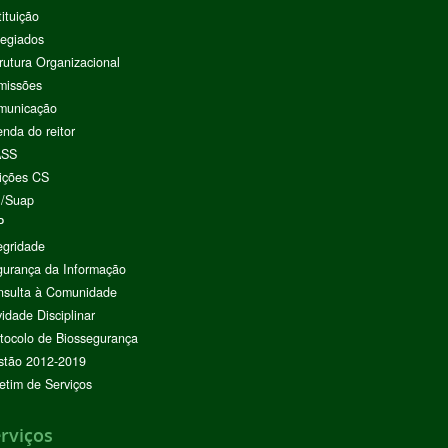
tituição
egiados
rutura Organizacional
missões
municação
nda do reitor
ASS
ições CS
I/Suap
P
egridade
urança da Informação
nsulta à Comunidade
vidade Disciplinar
tocolo de Biossegurança
stão 2012-2019
etim de Serviços
rviços