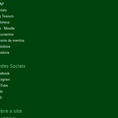
AP
ntato
g Tesouro
lioteca
 - Moodle
cumentos
tema de eventos
iódicos
idoria
des Sociais
cebook
tagram
uTube
ckr
S
bre o site