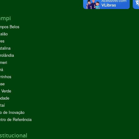
ampi
mpos Belos
alão
res
stalina
rolândia
meri
rá
rinhos
sse
 Verde
ndade
taí
o de Inovação
tro de Referência
stitucional