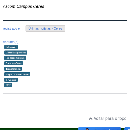
Ascom Campus Ceres
registrado em:
Últimas notícias - Ceres
Assunto(s):
Educação
Cursos Superiores
Processo Seletivo
Campus Ceres
Transferência
Vagas remanescentes
IF Goiano
2017
Voltar para o topo