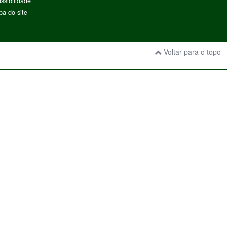
ssibilidade
a do site
Voltar para o topo