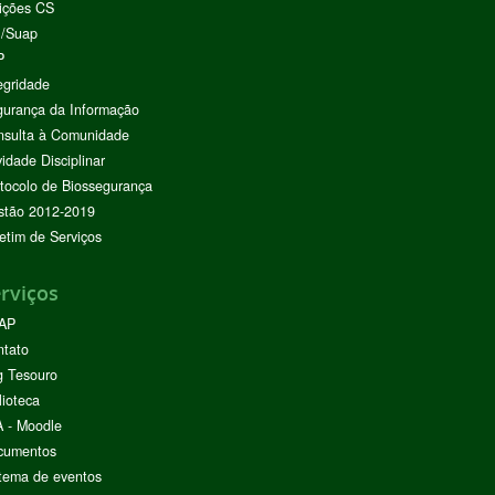
ições CS
I/Suap
P
egridade
urança da Informação
nsulta à Comunidade
vidade Disciplinar
tocolo de Biossegurança
stão 2012-2019
etim de Serviços
rviços
AP
ntato
g Tesouro
lioteca
 - Moodle
cumentos
tema de eventos