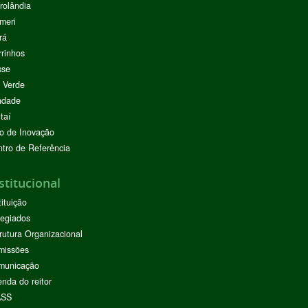
rolândia
meri
rá
rinhos
sse
 Verde
ndade
taí
o de Inovação
tro de Referência
stitucional
tituição
egiados
rutura Organizacional
missões
municação
nda do reitor
ASS