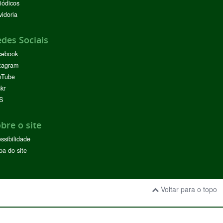
iódicos
idoria
des Sociais
cebook
tagram
uTube
ckr
S
bre o site
ssibilidade
a do site
Voltar para o topo