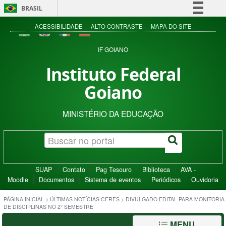
BRASIL
Simplifique!
ACESSIBILIDADE
ALTO CONTRASTE
MAPA DO SITE
Comunica BR
IF GOIANO
Participe
Instituto Federal
Acesso à informação
Goiano
Legislação
Canais
MINISTÉRIO DA EDUCAÇÃO
SUAP
Contato
Pag Tesouro
Biblioteca
AVA -
Moodle
Documentos
Sistema de eventos
Periódicos
Ouvidoria
PÁGINA INICIAL
>
ÚLTIMAS NOTÍCIAS CERES
>
DIVULGADO EDITAL PARA MONITORIA
DE DISCIPLINAS NO 2º SEMESTRE
MENU