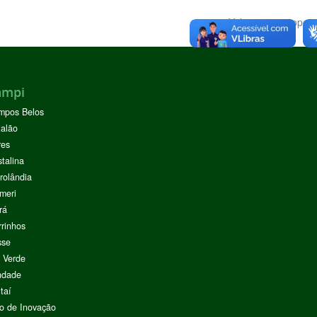
Voltar para o topo
ampi
mpos Belos
alão
res
stalina
rolândia
meri
rá
rinhos
sse
 Verde
ndade
taí
o de Inovação