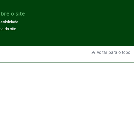
bre o site
ssibilidade
a do site
Voltar para o topo