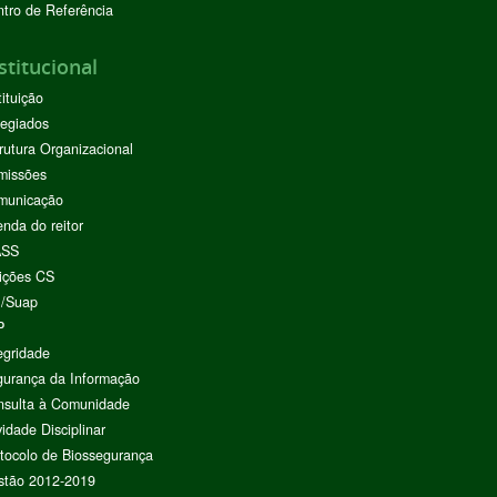
tro de Referência
stitucional
tituição
egiados
rutura Organizacional
missões
municação
nda do reitor
ASS
ições CS
I/Suap
P
egridade
urança da Informação
nsulta à Comunidade
vidade Disciplinar
tocolo de Biossegurança
stão 2012-2019