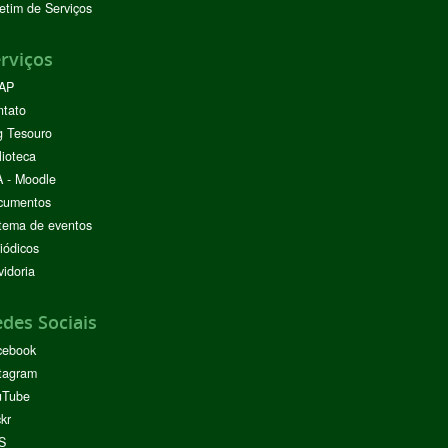
etim de Serviços
rviços
AP
ntato
g Tesouro
lioteca
 - Moodle
cumentos
tema de eventos
iódicos
idoria
des Sociais
cebook
tagram
uTube
ckr
S