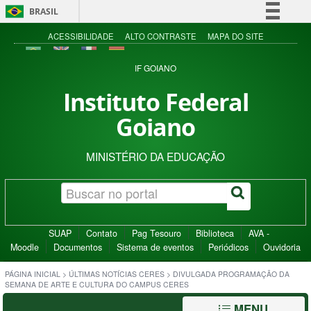
BRASIL
Simplifique!
ACESSIBILIDADE
ALTO CONTRASTE
MAPA DO SITE
Comunica BR
IF GOIANO
Participe
Instituto Federal
Acesso à informação
Goiano
Legislação
Canais
MINISTÉRIO DA EDUCAÇÃO
SUAP
Contato
Pag Tesouro
Biblioteca
AVA -
Moodle
Documentos
Sistema de eventos
Periódicos
Ouvidoria
PÁGINA INICIAL
>
ÚLTIMAS NOTÍCIAS CERES
>
DIVULGADA PROGRAMAÇÃO DA
SEMANA DE ARTE E CULTURA DO CAMPUS CERES
MENU