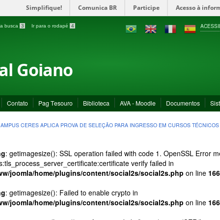
Simplifique!
Comunica BR
Participe
Acesso à infor
ACESSI
a a busca
3
Ir para o rodapé
4
ral Goiano
Contato
Pag Tesouro
Biblioteca
AVA - Moodle
Documentos
Sis
AMPUS CERES APLICA PROVA DE SELEÇÃO PARA INGRESSO EM CURSOS TÉCNICOS
ng
: getimagesize(): SSL operation failed with code 1. OpenSSL Error
s:tls_process_server_certificate:certificate verify failed in
ww/joomla/home/plugins/content/social2s/social2s.php
on line
166
ng
: getimagesize(): Failed to enable crypto in
ww/joomla/home/plugins/content/social2s/social2s.php
on line
166