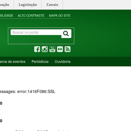
mação
Legislação
Canais
BILIDADE
ALTO CONTRASTE
MAPA DO SITE
tema de eventos
Periódicos
Ouvidoria
 messages: error:1416F086:SSL
0
0