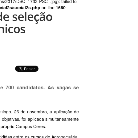
ns/2017/DSC_1732-PSCT.jpg): failed to
cial2s/social2s.php
on line
1660
de seleção
nicos
se 700 candidatos. As vagas se
omingo, 26 de novembro, a aplicação de
objetivas, foi aplicada simultaneamente
o próprio Campus Ceres.
ididas entre os cursos de Agropecuária,