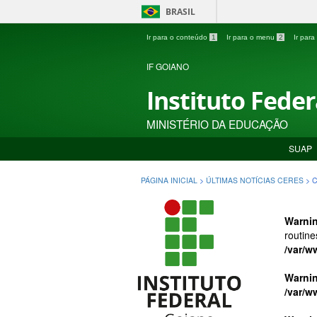
BRASIL
Ir para o conteúdo
1
Ir para o menu
2
Ir par
IF GOIANO
Instituto Fede
MINISTÉRIO DA EDUCAÇÃO
SUAP
PÁGINA INICIAL
>
ÚLTIMAS NOTÍCIAS CERES
>
C
Warni
routine
/var/w
Warni
/var/w