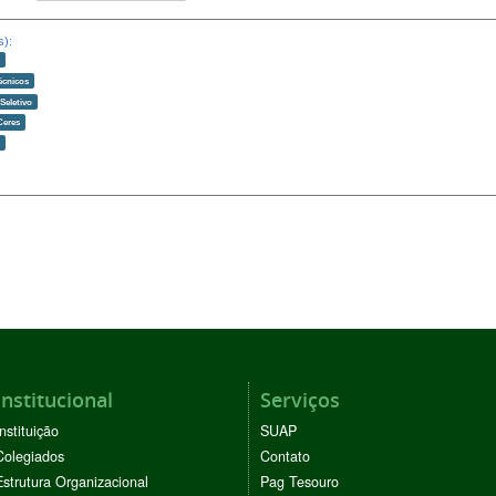
s):
o
écnicos
Seletivo
Ceres
o
Institucional
Serviços
Instituição
SUAP
Colegiados
Contato
Estrutura Organizacional
Pag Tesouro