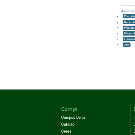
Assunto(
Educaçã
Cursos T
Processo 
Campus 
IF Goian
2017
Campi
Campos Belos
Catalão
Ceres