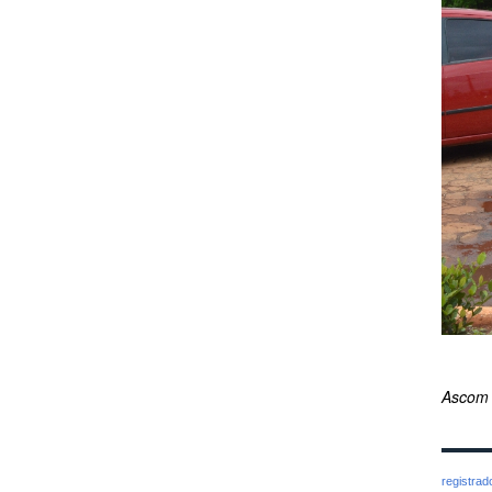
Ascom
registra