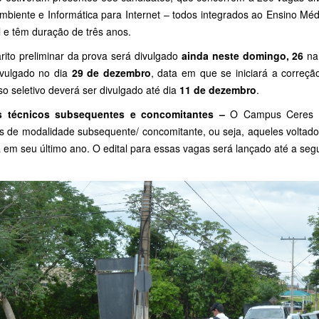
mbiente e Informática para Internet – todos integrados ao Ensino Mé
l e têm duração de três anos.
rito preliminar da prova será divulgado
ainda neste domingo, 26
n
ivulgado no dia
29 de dezembro
, data em que se iniciará a correçã
o seletivo deverá ser divulgado até dia
11 de dezembro
.
s técnicos subsequentes e concomitantes –
O Campus Ceres fa
os de modalidade subsequente/ concomitante, ou seja, aqueles voltad
á em seu último ano. O edital para essas vagas será lançado até a s