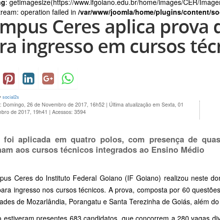
ng
: getimagesize(https://www.ifgoiano.edu.br/home/images/CER/Image
ream: operation failed in
/var/www/joomla/home/plugins/content/so
mpus Ceres aplica prova 
ra ingresso em cursos téc
y
social2s
o: Domingo, 26 de Novembro de 2017, 16h52
|
Última atualização em Sexta, 01
bro de 2017, 19h41
|
Acessos: 3594
 foi aplicada em quatro polos, com presença de qua
nam aos cursos técnicos integrados ao Ensino Médio
us Ceres do Instituto Federal Goiano (IF Goiano) realizou neste d
para ingresso nos cursos técnicos. A prova, composta por 60 questões 
dades de Mozarlândia, Porangatu e Santa Terezinha de Goiás, além d
o estiveram presentes 683 candidatos, que concorrem a 280 vagas div