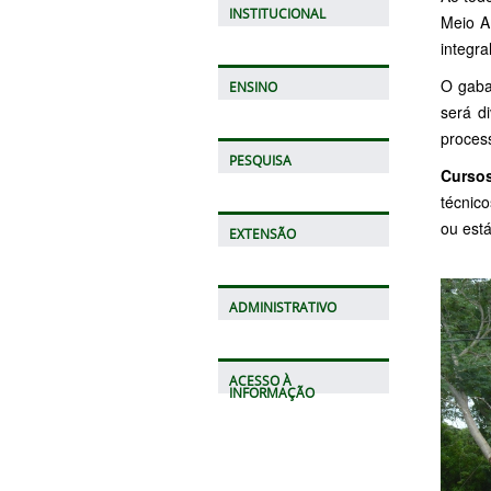
INSTITUCIONAL
Meio A
integra
O gaba
ENSINO
será d
process
PESQUISA
Curso
técnic
ou est
EXTENSÃO
ADMINISTRATIVO
ACESSO À
INFORMAÇÃO