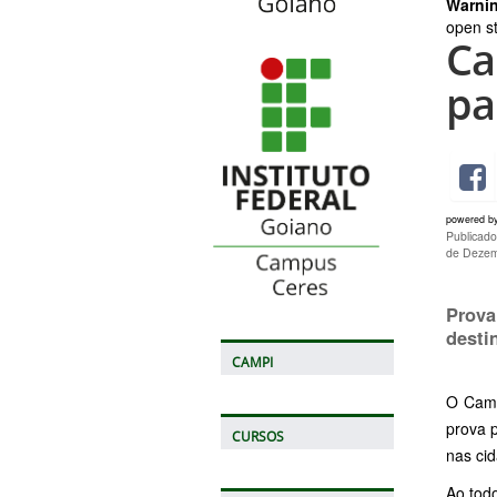
Warni
open st
Ca
pa
powered b
Publicad
de Dezem
Prova
desti
CAMPI
O Camp
prova 
CURSOS
nas ci
Ao tod