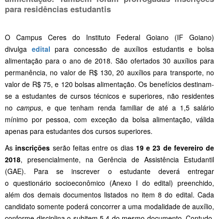
para residências estudantis
O Campus Ceres do Instituto Federal Goiano (IF Goiano)
divulga
edital
para concessão de auxílios estudantis e bolsa
alimentação para o ano de 2018. São ofertados 30 auxílios para
permanência, no valor de R$ 130, 20 auxílios para transporte, no
valor de R$ 75, e 120 bolsas alimentação. Os benefícios destinam-
se a estudantes de cursos técnicos e superiores, não residentes
no
campus
, e que tenham renda familiar de até a 1,5 salário
mínimo por pessoa, com exceção da bolsa alimentação, válida
apenas para estudantes dos cursos superiores.
As
inscrições
serão feitas entre os dias
19 e 23 de fevereiro de
2018
, presencialmente, na Gerência de Assistência Estudantil
(GAE). Para se inscrever o estudante deverá entregar
o questionário socioeconômico (Anexo I do edital) preenchido,
além dos demais documentos listados no item 8 do edital. Cada
candidato somente poderá concorrer a uma modalidade de auxílio,
conforme disciplina o subitem 5.4 do mesmo documento. Contudo,