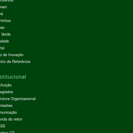
rolândia
meri
rá
rinhos
sse
 Verde
ndade
taí
o de Inovação
tro de Referência
stitucional
tituição
egiados
rutura Organizacional
missões
municação
nda do reitor
ASS
ições CS