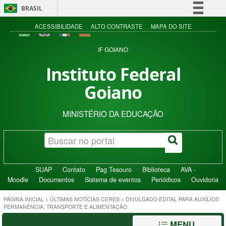
BRASIL
Simplifique!
ACESSIBILIDADE
ALTO CONTRASTE
MAPA DO SITE
Comunica BR
IF GOIANO
Participe
Instituto Federal
Acesso à informação
Goiano
Legislação
Canais
MINISTÉRIO DA EDUCAÇÃO
SUAP
Contato
Pag Tesouro
Biblioteca
AVA -
Moodle
Documentos
Sistema de eventos
Periódicos
Ouvidoria
PÁGINA INICIAL
>
ÚLTIMAS NOTÍCIAS CERES
>
DIVULGADO EDITAL PARA AUXÍLIOS
PERMANÊNCIA, TRANSPORTE E ALIMENTAÇÃO
MENU