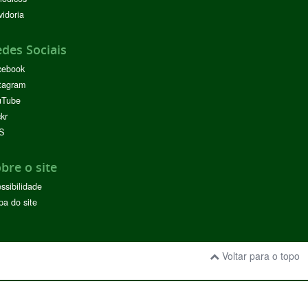
idoria
des Sociais
cebook
tagram
uTube
ckr
S
bre o site
ssibilidade
a do site
Voltar para o topo