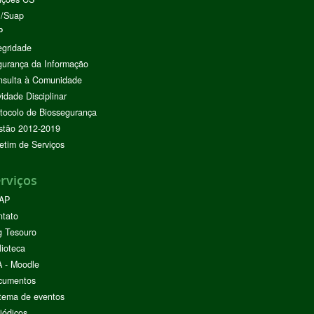
I/Suap
P
egridade
urança da Informação
nsulta à Comunidade
vidade Disciplinar
tocolo de Biossegurança
stão 2012-2019
etim de Serviços
rviços
AP
ntato
g Tesouro
lioteca
 - Moodle
cumentos
tema de eventos
iódicos