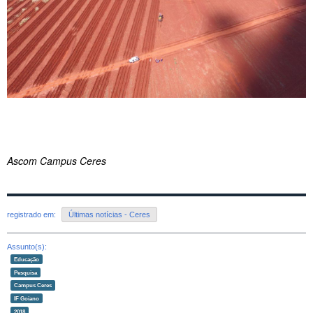
Ascom Campus Ceres
registrado em:
Últimas notícias - Ceres
Assunto(s):
Educação
Pesquisa
Campus Ceres
IF Goiano
2018