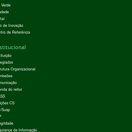
 Verde
ndade
taí
o de Inovação
tro de Referência
stitucional
tituição
egiados
rutura Organizacional
missões
municação
nda do reitor
ASS
ições CS
I/Suap
P
egridade
urança da Informação