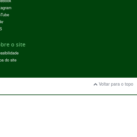
cebook
tagram
uTube
ckr
S
bre o site
ssibilidade
a do site
Voltar para o topo