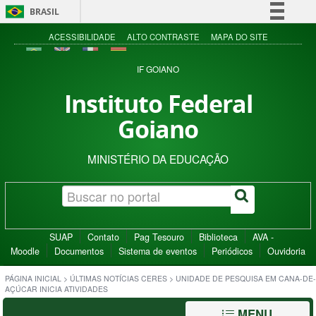
BRASIL
Simplifique!
ACESSIBILIDADE
ALTO CONTRASTE
MAPA DO SITE
Comunica BR
IF GOIANO
Participe
Instituto Federal
Acesso à informação
Goiano
Legislação
Canais
MINISTÉRIO DA EDUCAÇÃO
SUAP
Contato
Pag Tesouro
Biblioteca
AVA -
Moodle
Documentos
Sistema de eventos
Periódicos
Ouvidoria
PÁGINA INICIAL
>
ÚLTIMAS NOTÍCIAS CERES
>
UNIDADE DE PESQUISA EM CANA-DE-
AÇÚCAR INICIA ATIVIDADES
MENU