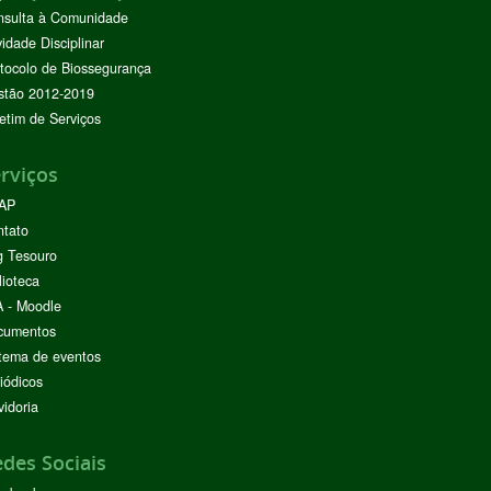
nsulta à Comunidade
vidade Disciplinar
tocolo de Biossegurança
stão 2012-2019
etim de Serviços
rviços
AP
ntato
g Tesouro
lioteca
 - Moodle
cumentos
tema de eventos
iódicos
idoria
des Sociais