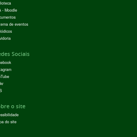
lioteca
 - Moodle
cumentos
tema de eventos
iódicos
idoria
des Sociais
cebook
tagram
uTube
ckr
S
bre o site
ssibilidade
a do site