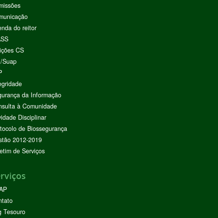
missões
municação
nda do reitor
ASS
ições CS
I/Suap
P
egridade
urança da Informação
nsulta à Comunidade
vidade Disciplinar
tocolo de Biossegurança
stão 2012-2019
etim de Serviços
rviços
AP
ntato
g Tesouro