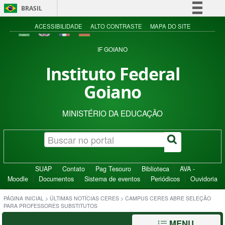
BRASIL
Simplifique!
ACESSIBILIDADE
ALTO CONTRASTE
MAPA DO SITE
Comunica BR
IF GOIANO
Participe
Instituto Federal
Acesso à informação
Goiano
Legislação
Canais
MINISTÉRIO DA EDUCAÇÃO
SUAP
Contato
Pag Tesouro
Biblioteca
AVA -
Moodle
Documentos
Sistema de eventos
Periódicos
Ouvidoria
PÁGINA INICIAL
>
ÚLTIMAS NOTÍCIAS CERES
>
CAMPUS CERES ABRE SELEÇÃO
PARA PROFESSORES SUBSTITUTOS
MENU