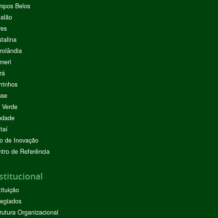
mpos Belos
alão
res
stalina
rolândia
meri
rá
rinhos
sse
 Verde
ndade
taí
o de Inovação
tro de Referência
stitucional
tituição
egiados
rutura Organizacional