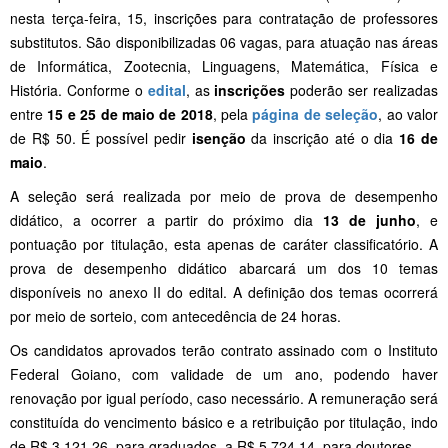
nesta terça-feira, 15, inscrições
para contratação de professores
substitutos. São disponibilizadas 06 vagas, para atuação nas áreas
de Informática, Zootecnia, Linguagens, Matemática, Física e
História. Conforme o
edital
, as
inscrições
poderão ser realizadas
entre
15 e 25 de maio de 2018
, pela
página de seleção
, ao valor
de R$ 50. É possível pedir
isenção
da inscrição até o dia
16 de
maio
.
A seleção será realizada por meio de prova de desempenho
didático, a ocorrer a partir do próximo dia
13 de junho
, e
pontuação por titulação, esta apenas de caráter classificatório. A
prova de desempenho didático abarcará um dos 10 temas
disponíveis no anexo II do edital. A definição dos temas ocorrerá
por meio de sorteio, com antecedência de 24 horas.
Os candidatos aprovados terão contrato assinado com o Instituto
Federal Goiano, com validade de um ano, podendo haver
renovação por igual período, caso necessário. A remuneração será
constituída do vencimento básico e a retribuição por titulação, indo
de R$ 3.121,26, para graduados, a R$ 5.724,14, para doutores.