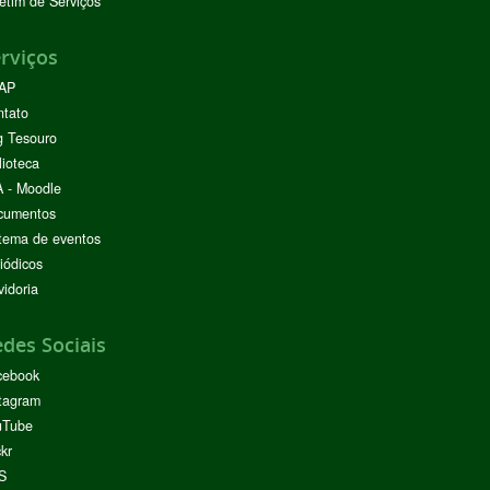
etim de Serviços
rviços
AP
ntato
g Tesouro
lioteca
 - Moodle
cumentos
tema de eventos
iódicos
idoria
des Sociais
cebook
tagram
uTube
ckr
S