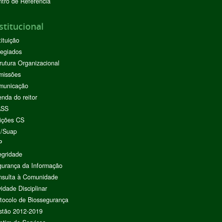
tro de Referência
stitucional
tituição
egiados
rutura Organizacional
missões
municação
nda do reitor
ASS
ições CS
I/Suap
P
egridade
urança da Informação
nsulta à Comunidade
vidade Disciplinar
tocolo de Biossegurança
stão 2012-2019