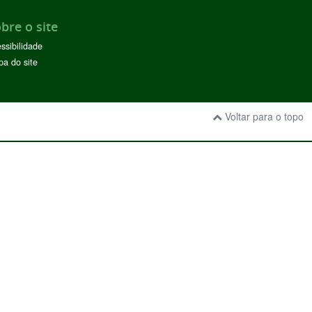
bre o site
ssibilidade
a do site
Voltar para o topo