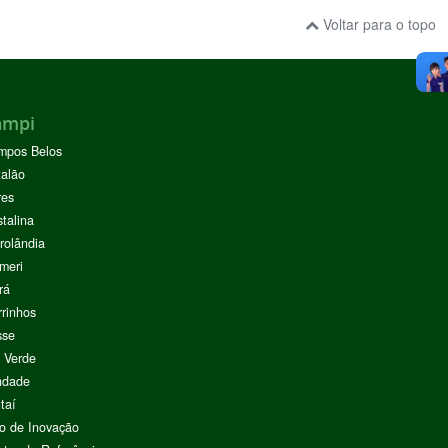
Voltar para o topo
ampi
mpos Belos
alão
res
stalina
rolândia
meri
rá
rinhos
sse
 Verde
ndade
taí
o de Inovação