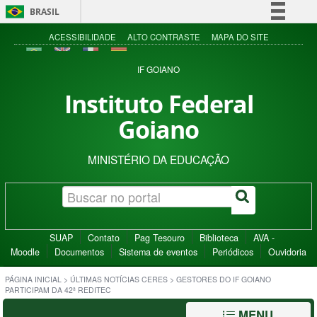
BRASIL
Simplifique!
ACESSIBILIDADE
ALTO CONTRASTE
MAPA DO SITE
Comunica BR
IF GOIANO
Participe
Instituto Federal
Acesso à informação
Goiano
Legislação
Canais
MINISTÉRIO DA EDUCAÇÃO
SUAP
Contato
Pag Tesouro
Biblioteca
AVA -
Moodle
Documentos
Sistema de eventos
Periódicos
Ouvidoria
PÁGINA INICIAL
>
ÚLTIMAS NOTÍCIAS CERES
>
GESTORES DO IF GOIANO
PARTICIPAM DA 42ª REDITEC
MENU