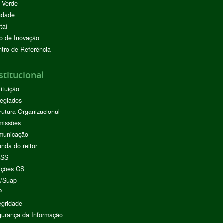
 Verde
ndade
taí
o de Inovação
tro de Referência
stitucional
tituição
egiados
rutura Organizacional
missões
municação
nda do reitor
ASS
ições CS
I/Suap
P
egridade
urança da Informação