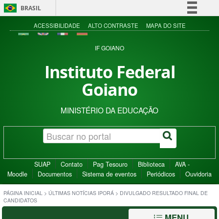
BRASIL
Simplifique!
ACESSIBILIDADE
ALTO CONTRASTE
MAPA DO SITE
Comunica BR
IF GOIANO
Participe
Instituto Federal
Acesso à informação
Goiano
Legislação
Canais
MINISTÉRIO DA EDUCAÇÃO
SUAP
Contato
Pag Tesouro
Biblioteca
AVA -
Moodle
Documentos
Sistema de eventos
Periódicos
Ouvidoria
PÁGINA INICIAL
>
ÚLTIMAS NOTÍCIAS IPORÁ
>
DIVULGADO RESULTADO FINAL DE
CANDIDATOS
MENU