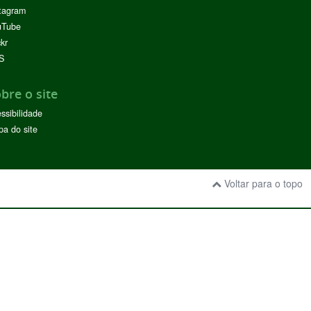
tagram
uTube
ckr
S
bre o site
ssibilidade
a do site
Voltar para o topo