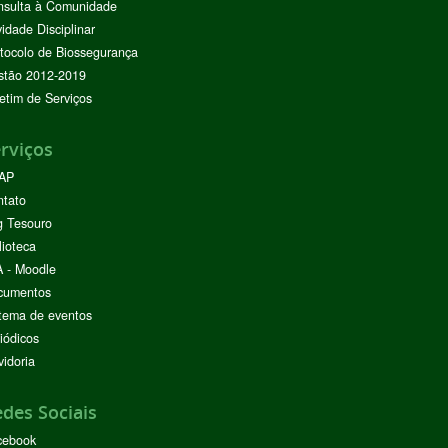
nsulta à Comunidade
vidade Disciplinar
tocolo de Biossegurança
stão 2012-2019
etim de Serviços
rviços
AP
ntato
g Tesouro
lioteca
 - Moodle
cumentos
tema de eventos
iódicos
idoria
des Sociais
cebook