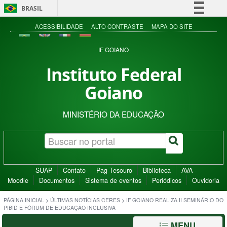
BRASIL
Simplifique!
ACESSIBILIDADE
ALTO CONTRASTE
MAPA DO SITE
Comunica BR
IF GOIANO
Participe
Instituto Federal
Acesso à informação
Goiano
Legislação
Canais
MINISTÉRIO DA EDUCAÇÃO
SUAP
Contato
Pag Tesouro
Biblioteca
AVA -
Moodle
Documentos
Sistema de eventos
Periódicos
Ouvidoria
PÁGINA INICIAL
>
ÚLTIMAS NOTÍCIAS CERES
>
IF GOIANO REALIZA II SEMINÁRIO DO
PIBID E FÓRUM DE EDUCAÇÃO INCLUSIVA
MENU