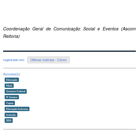
Coordenação Geral de Comunicação Social e Eventos (Ascom
Reitoria)
registrado em:
Últimas notícias - Ceres
Assunto(s):
Educação
Pibid
Governo Federal
IF Goiano
Capes
Educação Inclusiva
Inclusão
2015