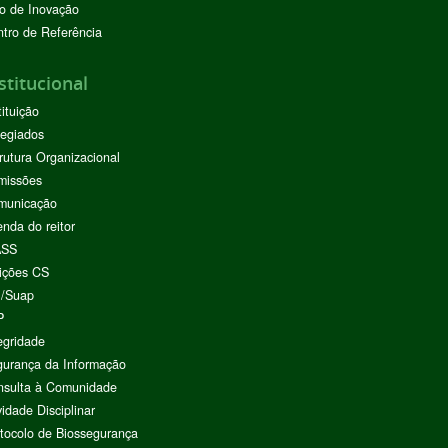
o de Inovação
tro de Referência
stitucional
tituição
egiados
rutura Organizacional
missões
municação
nda do reitor
ASS
ições CS
I/Suap
P
egridade
urança da Informação
nsulta à Comunidade
vidade Disciplinar
tocolo de Biossegurança