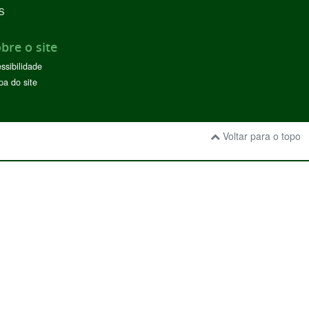
S
bre o site
ssibilidade
a do site
Voltar para o topo