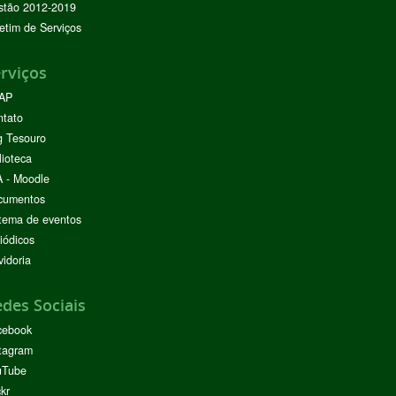
stão 2012-2019
etim de Serviços
rviços
AP
ntato
g Tesouro
lioteca
 - Moodle
cumentos
tema de eventos
iódicos
idoria
des Sociais
cebook
tagram
uTube
ckr