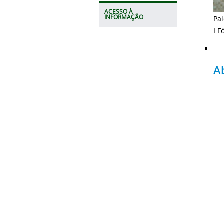
ACESSO À
INFORMAÇÃO
Pal
I 
A