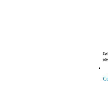
Se
ati
C