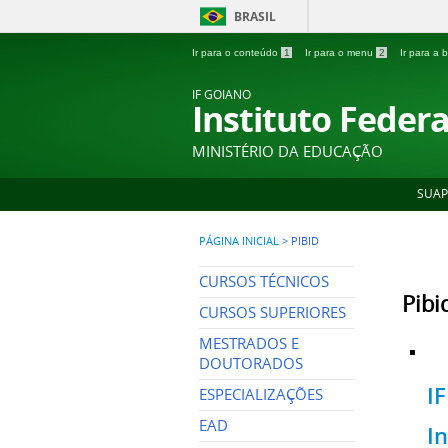
BRASIL
Ir para o conteúdo
1
Ir para o menu
2
Ir para a
IF GOIANO
Instituto Feder
MINISTÉRIO DA EDUCAÇÃO
SUAP
PÁGINA INICIAL
>
PIBID
CURSOS TÉCNICOS
Pibi
CURSOS SUPERIORES
MESTRADOS E
DOUTORADOS
I
ESPECIALIZAÇÕES
EAD
In