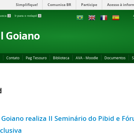
Simplifique!
Comunica BR
Participe
Acesso à infor
 busca
3
Ir para o rodapé
4
al Goiano
Contato
Pag Tesouro
Biblioteca
AVA - Moodle
Documentos
S
d
F Goiano realiza II Seminário do Pibid e F
clusiva