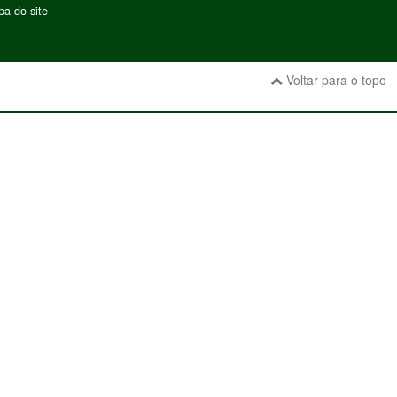
a do site
Voltar para o topo