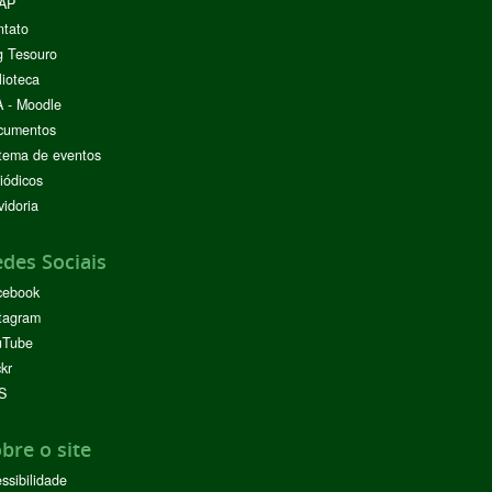
AP
ntato
g Tesouro
lioteca
 - Moodle
cumentos
tema de eventos
iódicos
idoria
des Sociais
cebook
tagram
uTube
ckr
S
bre o site
ssibilidade