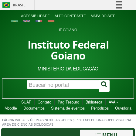
BRASIL
Simplifique!
ACESSIBILIDADE
ALTO CONTRASTE
MAPA DO SITE
Comunica BR
IF GOIANO
Participe
Instituto Federal
Acesso à informação
Goiano
Legislação
Canais
MINISTÉRIO DA EDUCAÇÃO
SUAP
Contato
Pag Tesouro
Biblioteca
AVA -
Moodle
Documentos
Sistema de eventos
Periódicos
Ouvidoria
PÁGINA INICIAL
>
ÚLTIMAS NOTÍCIAS CERES
>
PIBID SELECIONA SUPERVISOR NA
ÁREA DE CIÊNCIAS BIOLÓGICAS
MENU