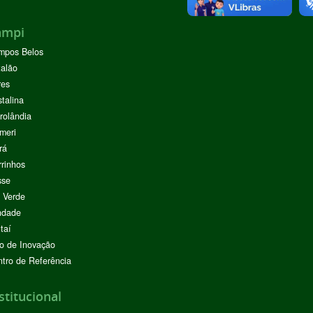
ampi
mpos Belos
alão
res
stalina
rolândia
meri
rá
rinhos
sse
 Verde
ndade
taí
o de Inovação
tro de Referência
stitucional