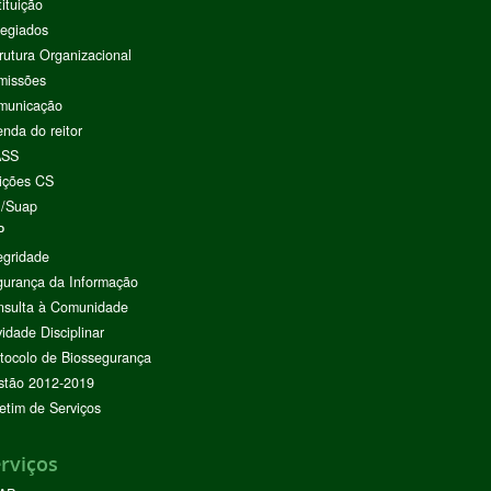
tituição
egiados
rutura Organizacional
missões
municação
nda do reitor
ASS
ições CS
I/Suap
P
egridade
urança da Informação
nsulta à Comunidade
vidade Disciplinar
tocolo de Biossegurança
stão 2012-2019
etim de Serviços
rviços