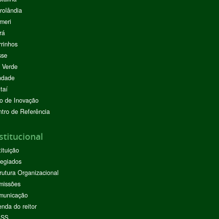
rolândia
meri
rá
rinhos
sse
 Verde
ndade
taí
o de Inovação
tro de Referência
stitucional
tituição
egiados
rutura Organizacional
missões
municação
nda do reitor
ASS