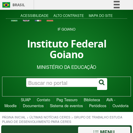
BRASIL
Simplifique!
ACESSIBILIDADE
ALTO CONTRASTE
MAPA DO SITE
Comunica BR
IF GOIANO
Participe
Instituto Federal
Acesso à informação
Goiano
Legislação
Canais
MINISTÉRIO DA EDUCAÇÃO
SUAP
Contato
Pag Tesouro
Biblioteca
AVA -
Moodle
Documentos
Sistema de eventos
Periódicos
Ouvidoria
PÁGINA INICIAL
>
ÚLTIMAS NOTÍCIAS CERES
>
GRUPO DE TRABALHO ESTUDA
PLANO DE DESENVOLVIMENTO PARA CERES
MENU