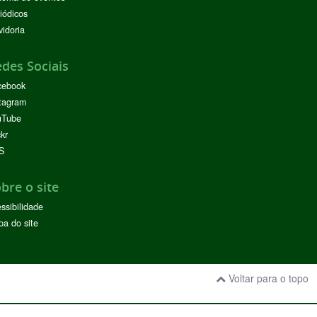
iódicos
idoria
des Sociais
cebook
tagram
uTube
ckr
S
bre o site
ssibilidade
a do site
Voltar para o topo