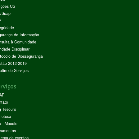
ições CS
I/Suap
P
egridade
urança da Informação
nsulta à Comunidade
vidade Disciplinar
tocolo de Biossegurança
stão 2012-2019
etim de Serviços
rviços
AP
ntato
g Tesouro
lioteca
 - Moodle
cumentos
tema de eventos