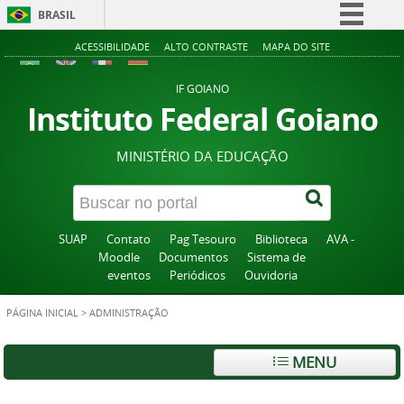
BRASIL
Simplifique!
ACESSIBILIDADE
ALTO CONTRASTE
MAPA DO SITE
Comunica BR
IF GOIANO
Participe
Instituto Federal Goiano
Acesso à informação
MINISTÉRIO DA EDUCAÇÃO
Legislação
Canais
SUAP
Contato
Pag Tesouro
Biblioteca
AVA -
Moodle
Documentos
Sistema de
eventos
Periódicos
Ouvidoria
PÁGINA INICIAL
>
ADMINISTRAÇÃO
MENU