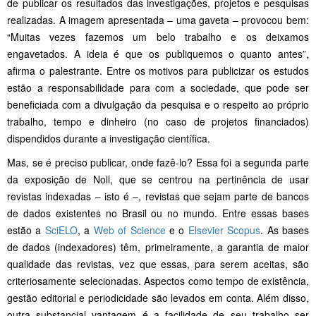
de publicar os resultados das investigações, projetos e pesquisas
realizadas. A imagem apresentada – uma gaveta – provocou bem:
“Muitas vezes fazemos um belo trabalho e os deixamos
engavetados. A ideia é que os publiquemos o quanto antes”,
afirma o palestrante. Entre os motivos para publicizar os estudos
estão a responsabilidade para com a sociedade, que pode ser
beneficiada com a divulgação da pesquisa e o respeito ao próprio
trabalho, tempo e dinheiro (no caso de projetos financiados)
dispendidos durante a investigação científica.
Mas, se é preciso publicar, onde fazê-lo? Essa foi a segunda parte
da exposição de Noll, que se centrou na pertinência de usar
revistas indexadas – isto é –, revistas que sejam parte de bancos
de dados existentes no Brasil ou no mundo. Entre essas bases
estão a
SciELO
, a
Web of Science
e o
Elsevier Scopus
. As bases
de dados (indexadores) têm, primeiramente, a garantia de maior
qualidade das revistas, vez que essas, para serem aceitas, são
criteriosamente selecionadas. Aspectos como tempo de existência,
gestão editorial e periodicidade são levados em conta. Além disso,
outra substancial vantagem é a facilidade de seu trabalho ser