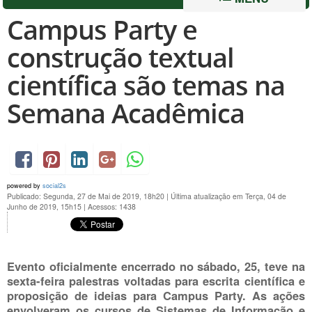
Campus Party e
construção textual
científica são temas na
Semana Acadêmica
powered by
social2s
Publicado: Segunda, 27 de Mai de 2019, 18h20
|
Última atualização em Terça, 04 de
Junho de 2019, 15h15
|
Acessos: 1438
Evento oficialmente encerrado no sábado, 25, teve na
sexta-feira palestras voltadas para escrita científica e
proposição de ideias para Campus Party. As ações
envolveram os cursos de Sistemas de Informação e