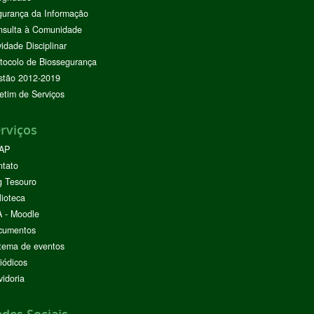
urança da Informação
nsulta à Comunidade
vidade Disciplinar
tocolo de Biossegurança
stão 2012-2019
etim de Serviços
rviços
AP
ntato
g Tesouro
lioteca
 - Moodle
cumentos
tema de eventos
iódicos
idoria
des Sociais