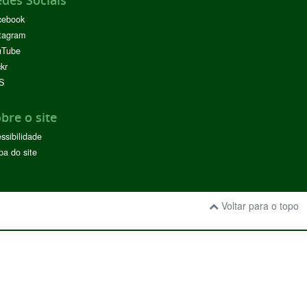
cebook
tagram
uTube
ckr
S
bre o site
ssibilidade
a do site
Voltar para o topo