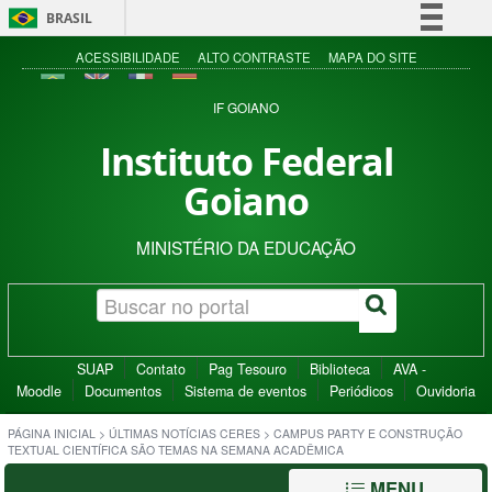
BRASIL
Simplifique!
ACESSIBILIDADE
ALTO CONTRASTE
MAPA DO SITE
Comunica BR
IF GOIANO
Participe
Instituto Federal
Acesso à informação
Goiano
Legislação
Canais
MINISTÉRIO DA EDUCAÇÃO
SUAP
Contato
Pag Tesouro
Biblioteca
AVA -
Moodle
Documentos
Sistema de eventos
Periódicos
Ouvidoria
PÁGINA INICIAL
>
ÚLTIMAS NOTÍCIAS CERES
>
CAMPUS PARTY E CONSTRUÇÃO
TEXTUAL CIENTÍFICA SÃO TEMAS NA SEMANA ACADÊMICA
MENU