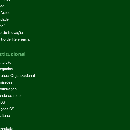
sse
 Verde
ndade
taí
o de Inovação
tro de Referência
stitucional
tituição
egiados
rutura Organizacional
missões
municação
nda do reitor
ASS
ições CS
I/Suap
P
egridade